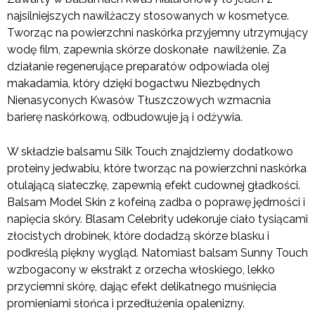
najsilniejszych nawilżaczy stosowanych w kosmetyce.
Tworząc na powierzchni naskórka przyjemny utrzymujący
wodę film, zapewnia skórze doskonałe nawilżenie. Za
działanie regenerujące preparatów odpowiada olej
makadamia, który dzięki bogactwu Niezbędnych
Nienasyconych Kwasów Tłuszczowych wzmacnia
barierę naskórkową, odbudowuje ją i odżywia.
W składzie balsamu Silk Touch znajdziemy dodatkowo
proteiny jedwabiu, które tworząc na powierzchni naskórka
otulającą siateczkę, zapewnią efekt cudownej gładkości.
Balsam Model Skin z kofeiną zadba o poprawę jędrności i
napięcia skóry. Blasam Celebrity udekoruje ciało tysiącami
złocistych drobinek, które dodadzą skórze blasku i
podkreślą piękny wygląd. Natomiast balsam Sunny Touch
wzbogacony w ekstrakt z orzecha włoskiego, lekko
przyciemni skórę, dając efekt delikatnego muśnięcia
promieniami słońca i przedłużenia opalenizny.