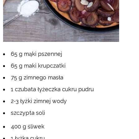
65 g mąki pszennej
65 g maki krupczatki
75 g zimnego masła
1 czubata łyżeczka cukru pudru
2-3 łyżki zimnej wody
szczypta soli
400 g śliwek
1 łyżka cukru