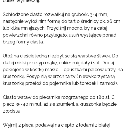
cukier, wymieszaj.
Schłodzone ciasto rozwałkuj na grubość 3-4 mm,
następnie wyłóż nim formę do tart o średnicy ok. 26 cm
lub kilka mniejszych. Przyciśnij mocno, by na całej
powierzchni równo przylegało, usuń wystające ponad
brzeg formy ciasta.
Ułóż na cieście jedną niezbyt ścisłą warstwę śliwek. Do
dużej miski przesyp mąkę, cukier, migdały i sól. Dodaj
pokrojone w kostkę masło i i opuszkami palców utrzyj na
kruszonkę. Posyp nią wierzch tarty ( niewykorzystaną
kruszonkę przełóż do pojemnika lub torebek i zamroź).
Ciasto wstaw do piekarnika rozgrzanego do 180 st. C i
piecz 35-40 minut, aż się zrumieni, a kruszonka będzie
złocista.
Wyjmij z pieca, podawaj na ciepło z lodami z białej