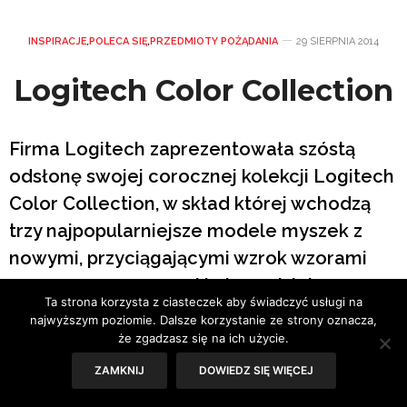
INSPIRACJE
,
POLECA SIĘ
,
PRZEDMIOTY POŻĄDANIA
29 SIERPNIA 2014
Logitech Color Collection
Firma Logitech zaprezentowała szóstą
odsłonę swojej corocznej kolekcji Logitech
Color Collection, w skład której wchodzą
trzy najpopularniejsze modele myszek z
nowymi, przyciągającymi wzrok wzorami
oraz z nowoczesnymi kolorami. Intensywna
Ta strona korzysta z ciasteczek aby świadczyć usługi na
oraz żywa kolorystyka kolekcji tworzy
najwyższym poziomie. Dalsze korzystanie ze strony oznacza,
szeroką gamę modnych produktów
że zgadzasz się na ich użycie.
stworzonych wprost dla dłoni.
ZAMKNIJ
DOWIEDZ SIĘ WIĘCEJ