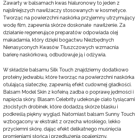
Zawarty w balsamach kwas hialuronowy to jeden z
najsilniejszych nawilżaczy stosowanych w kosmetyce.
Tworząc na powierzchni naskórka przyjemny utrzymujący
wodę film, zapewnia skórze doskonałe nawilżenie. Za
działanie regenerujące preparatów odpowiada olej
makadamia, który dzięki bogactwu Niezbędnych
Nienasyconych Kwasów Tłuszczowych wzmacnia
barierę naskórkową, odbudowuje ją i odżywia.
W składzie balsamu Silk Touch znajdziemy dodatkowo
proteiny jedwabiu, które tworząc na powierzchni naskórka
otulającą siateczkę, zapewnią efekt cudownej gładkości.
Balsam Model Skin z kofeiną zadba o poprawę jędrności i
napięcia skóry. Blasam Celebrity udekoruje ciało tysiącami
złocistych drobinek, które dodadzą skórze blasku i
podkreślą piękny wygląd. Natomiast balsam Sunny Touch
wzbogacony w ekstrakt z orzecha włoskiego, lekko
przyciemni skórę, dając efekt delikatnego muśnięcia
promieniami słońca i przedłużenia opalenizny.