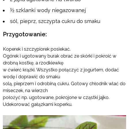
½ szklanki wody niegazowanej
sól, pieprz, szczypta cukru do smaku
Przygotowanie:
Koperek i szczypiorek posiekać.
Ogórek i ugotowany burak obrać ze skórki i pokroić w
drobną kostkę, a rzodkiewkę
w ćwierć krążki. Wszystko połączyć z jogurtem, dodać
wodę i doprawić do smaku
solą, pieprzem i odrobiną cukru. Gotowy chłodnik wlać do
miseczek, na wierzch
położyć np. ugotowane, pokrojone w cząstki jajko.
Udekorować gałązkami koperku.