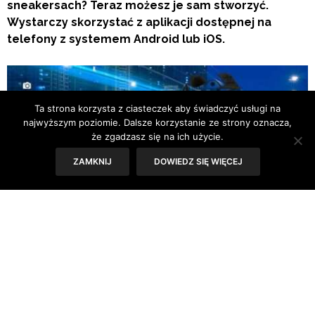
sneakersach? Teraz możesz je sam stworzyć.
Wystarczy skorzystać z aplikacji dostępnej na
telefony z systemem Android lub iOS.
Ta strona korzysta z ciasteczek aby świadczyć usługi na
najwyższym poziomie. Dalsze korzystanie ze strony oznacza,
że zgadzasz się na ich użycie.
ZAMKNIJ
DOWIEDZ SIĘ WIĘCEJ
Adidas Originals jest pionierem we wprowadzaniu
najświeższych trendów i innowacji do codziennej mody.
Jednak aplikacja #MIZXFLUX wnosi personalizację ubioru
na zupełnie nowy poziom. Daje możliwość naniesienia na
ulubione ZX FLUX dowolnego zdjęcia, które każdy fan
sneakersów zrobi swoim smartfonem.
Dzięki aplikacji nowe, personalizowane ZXFLUX można