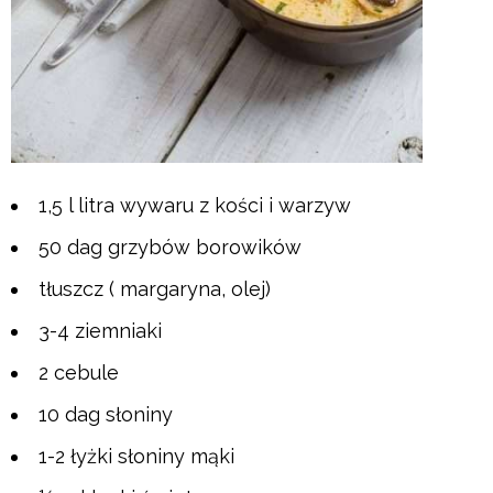
1,5 l litra wywaru z kości i warzyw
50 dag grzybów borowików
tłuszcz ( margaryna, olej)
3-4 ziemniaki
2 cebule
10 dag słoniny
1-2 łyżki słoniny mąki