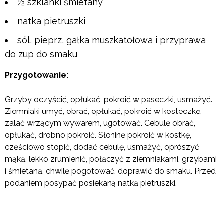
½ szklanki śmietany
natka pietruszki
sól, pieprz, gałka muszkatołowa i przyprawa
do zup do smaku
Przygotowanie:
Grzyby oczyścić, opłukać, pokroić w paseczki, usmażyć.
Ziemniaki umyć, obrać, opłukać, pokroić w kosteczkę,
zalać wrzącym wywarem, ugotować. Cebulę obrać,
opłukać, drobno pokroić. Słoninę pokroić w kostkę,
częściowo stopić, dodać cebulę, usmażyć, oprószyć
mąką, lekko zrumienić, połączyć z ziemniakami, grzybami
i śmietaną, chwilę pogotować, doprawić do smaku. Przed
podaniem posypać posiekaną natką pietruszki.