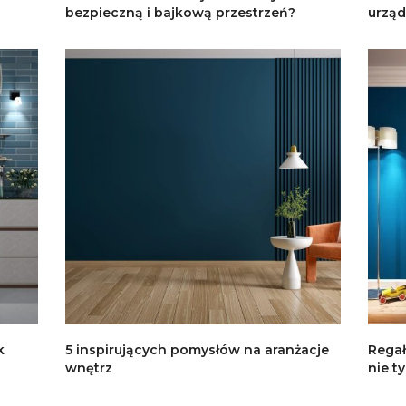
bezpieczną i bajkową przestrzeń?
urząd
k
5 inspirujących pomysłów na aranżacje
Regał
wnętrz
nie t