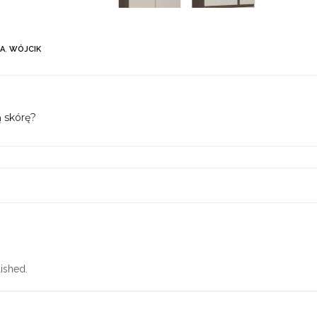
A
,
WÓJCIK
 skórę?
ished.