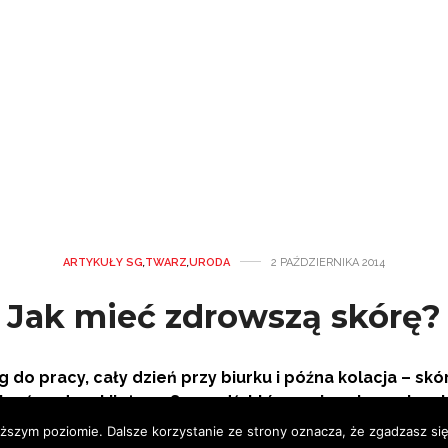
ARTYKUŁY SG
,
TWARZ
,
URODA
2 PAŹDZIERNIKA 2014
Jak mieć zdrowszą skórę?
g do pracy, cały dzień przy biurku i późna kolacja – skó
kryć pod makijażem. Sprawdź, które
z niewybaczalnych
ższym poziomie. Dalsze korzystanie ze strony oznacza, że zgadzasz się 