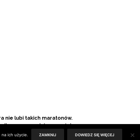
ra nie lubi takich maratonów.
 dla cery grzechów popełniasz.
na ich użycie.
ZAMKNIJ
DOWIEDZ SIĘ WIĘCEJ