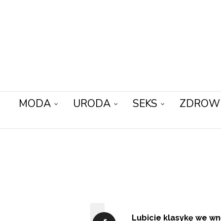
MODA
URODA
SEKS
ZDROW
Lubicie klasykę we wnę