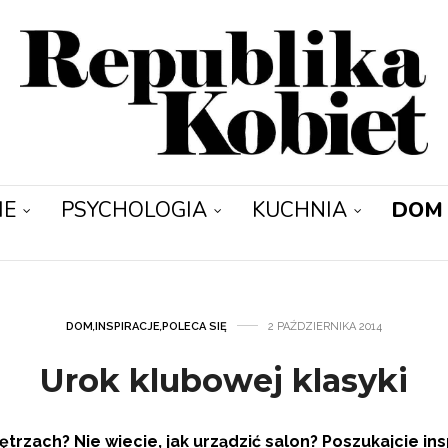
IE
PSYCHOLOGIA
KUCHNIA
DOM
DOM
,
INSPIRACJE
,
POLECA SIĘ
2 PAŹDZIERNIKA 2014
Urok klubowej klasyki
trzach? Nie wiecie, jak urządzić salon? Poszukajcie ins