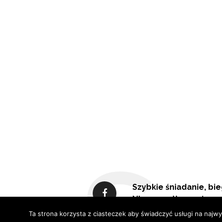
Szybkie śniadanie, bie
Nie wszystko można u
Ta strona korzysta z ciasteczek aby świadczyć usługi na najwy