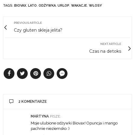
TAGS:
BIOVAX
,
LATO
,
ODŻYWKA
,
URLOP
,
WAKACJE
,
WŁOSY
PREVIOUS ARTICLE
Czy gluten skleja jelita?
NEXT ARTICLE
Czas na detoks
2 KOMENTARZE
MARTYNA
PISZE:
Moje ulubione odżywki Biovax! Opuncja i mango
pachnie nieziemsko :)