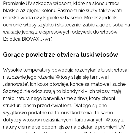
Promienie UV szkodzą włosom, które na słońcu tracą
blask oraz głębię koloru. Pasmom nie służy także wiatr,
morska woda czy kąpiele w basenie. Możesz jednak
ochronić włosy szybko i skutecznie, zabierając ze sobą na
wakacje jedną z ekspresowych odżywek do włosów
L’biotica BIOVAX „7w1”.
Gorące powietrze otwiera łuski włosów
Wysokie temperatury powodują rozchylanie łusek włosa i
niszczenie jego rdzenia. Włosy stają się łamliwe i
„sianowate”, ich kolor płowieje, końce są matowe i suche.
Szczególnie odczuwają to blondynki – ich włosy mają
mało naturalnego barwnika (melaniny), który chroni
strukturę pasm przed światłem. Dlatego są one
wyjątkowo podatne na fotouszkodzenia. To samo
dotyczy włosów rozjaśnianych i farbowanych. Włosy z
natury ciemne są odporniejsze na działanie promieni UV,