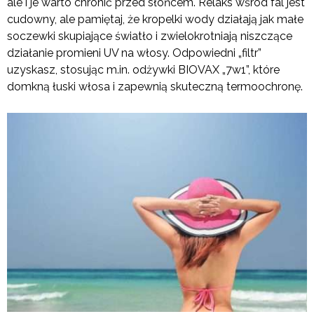
ale i je warto chronić przed słońcem. Relaks wśród fal jest
cudowny, ale pamiętaj, że kropelki wody działają jak małe
soczewki skupiające światło i zwielokrotniają niszczące
działanie promieni UV na włosy. Odpowiedni „filtr”
uzyskasz, stosując m.in. odżywki BIOVAX „7w1”, które
domkną łuski włosa i zapewnią skuteczną termoochronę.