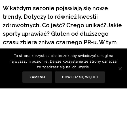
W każdym sezonie pojawiają się nowe
trendy. Dotyczy to również kwestii
zdrowotnych. Co jeść? Czego unikać? Jakie
sporty uprawiać? Gluten od dłuższego
czasu zbiera żniwa czarnego PR-u. W tym
sezonie najbardziej popularna jest błędna
Ta strona korzysta z ciasteczek aby świadczyć usługi na
teza, że zakleja jelita. Przekonajcie się,
najwyższym poziomie. Dalsze korzystanie ze strony oznacza,
dlaczego nie jest to prawda.
że zgadzasz się na ich użycie.
ZAMKNIJ
DOWIEDZ SIĘ WIĘCEJ