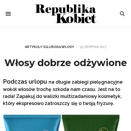
ARTYKUŁY SG
,
URODA
,
WŁOSY
29 SIERPNIA 2017
Włosy dobrze odżywione
Podczas urlopu
na
długie zabiegi pielęgnacyjne
wokół wło
sów trochę szkoda nam czasu.
Jest na to
rada! Zapakuj do walizki multizadaniowy kosmetyk,
który ekspre
sowo zatroszczy się o twoją fryzurę.