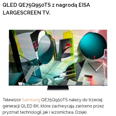
QLED QE75Q950TS z nagrodą EISA
LARGESCREEN TV.
Telewizor
Samsung
QE75Q950TS należy do trzeciej
generacji QLED 8K, które zachwycają zarówno przez
pryzmat technologii, jak i wzornictwa. Dzięki