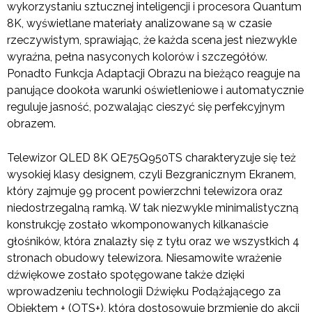
wykorzystaniu sztucznej inteligencji i procesora Quantum
8K, wyświetlane materiały analizowane są w czasie
rzeczywistym, sprawiając, że każda scena jest niezwykle
wyraźna, pełna nasyconych kolorów i szczegółów.
Ponadto Funkcja Adaptacji Obrazu na bieżąco reaguje na
panujące dookoła warunki oświetleniowe i automatycznie
reguluje jasność, pozwalając cieszyć się perfekcyjnym
obrazem.
Telewizor QLED 8K QE75Q950TS charakteryzuje się też
wysokiej klasy designem, czyli Bezgranicznym Ekranem,
który zajmuje 99 procent powierzchni telewizora oraz
niedostrzegalną ramką. W tak niezwykle minimalistyczną
konstrukcję zostało wkomponowanych kilkanaście
głośników, która znalazły się z tyłu oraz we wszystkich 4
stronach obudowy telewizora. Niesamowite wrażenie
dźwiękowe zostało spotęgowane także dzięki
wprowadzeniu technologii Dźwięku Podążającego za
Obiektem + (OTS+), która dostosowuje brzmienie do akcji