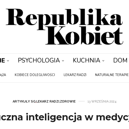
IE
PSYCHOLOGIA
KUCHNIA
DOM
IĄŻA
KOBIECE DOLEGLIWOŚCI
LEKARZ RADZI
NATURALNE TERAPIE
ARTYKUŁY SG
,
LEKARZ RADZI
,
ZDROWIE
13 WRZEŚNIA 2024
uczna inteligencja w medyc