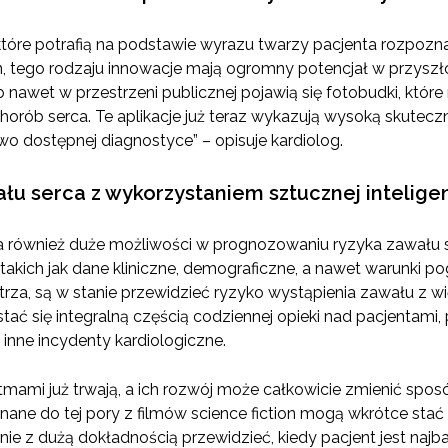
e, które potrafią na podstawie wyrazu twarzy pacjenta rozpoz
, tego rodzaju innowacje mają ogromny potencjał w przyszł
b nawet w przestrzeni publicznej pojawią się fotobudki, któr
chorób serca. Te aplikacje już teraz wykazują wysoką skute
two dostępnej diagnostyce” – opisuje kardiolog.
łu serca z wykorzystaniem sztucznej inteligen
a również duże możliwości w prognozowaniu ryzyka zawału s
takich jak dane kliniczne, demograficzne, a nawet warunki
rza, są w stanie przewidzieć ryzyko wystąpienia zawału z wi
ć się integralną częścią codziennej opieki nad pacjentami,
 inne incydenty kardiologiczne.
ytmami już trwają, a ich rozwój może całkowicie zmienić spos
nane do tej pory z filmów science fiction mogą wkrótce stać 
anie z dużą dokładnością przewidzieć, kiedy pacjent jest najb