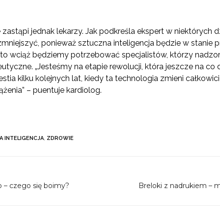
 zastąpi jednak lekarzy. Jak podkreśla ekspert w niektórych dz
 zmniejszyć, ponieważ sztuczna inteligencja będzie w stanie 
o wciąż będziemy potrzebować specjalistów, którzy nadzoru
tyczne. „Jesteśmy na etapie rewolucji, która jeszcze na co dz
stia kilku kolejnych lat, kiedy ta technologia zmieni całkowi
ążenia” – puentuje kardiolog.
 INTELIGENCJA
,
ZDROWIE
o – czego się boimy?
Breloki z nadrukiem – m