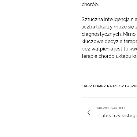
chorób.
Sztuczna inteligencja nie
liczba lekarzy może się
diagnostycznych. Mimo t
kluczowe decyzje terapeu
bez wątpienia jest to kwe
terapię chorób układu kr
TAGS:
LEKARZ RADZI
,
SZTUCZNA
PREVIOUS ARTICLE
Piątek trzynasteg