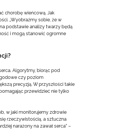
nać chorobę wieńcową. Jak
ości. „Wyobraźmy sobie, że w
e na podstawie analizy twarzy będą
czność i mogą stanowić ogromne
cji?
erca. Algorytmy, biorąc pod
 pogodowe czy poziom
ększą precyzją. W przyszłości takie
 pomagając przewidzieć nie tylko
ób, w jaki monitorujemy zdrowie
się rzeczywistością, a sztuczna
ardziej narażony na zawał serca” –