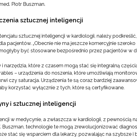
 med. Piotr Buszman.
zenia sztucznej inteligencji
ału sztucznej inteligencji w kardiologii, należy podkreślić, 
a pacjentów. „Obecnie nie ma jeszcze komercyjnie szeroko 
 mogłyby być stosowane bezpośrednio przez pacjentów w d
y i narzędzia, które z czasem mogą stać się integralną części
rables – urządzenia do noszenia, które umożliwiają monito
e krwi czy saturacja. Urządzenia te są coraz bardziej zaawans
by korzystać wyłącznie z tych, które są certyfikowane.
y i sztucznej inteligencji
gencji w medycynie, a zwłaszcza w kardiologii, z pewnością 
f. Buszman, technologie te mogą zrewolucjonizować diagnost
oże stać się wsparciem dla lekarzy, pozwalając na szybsze i