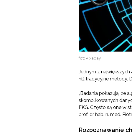
fot: Pixabay
Jednym z największych a
niż tradycyjne metody.
„Badania pokazują, że al
skomplikowanych danych 
EKG. Często są one w st
prof. dr hab. n. med. Pi
Rozpoznawanie ch