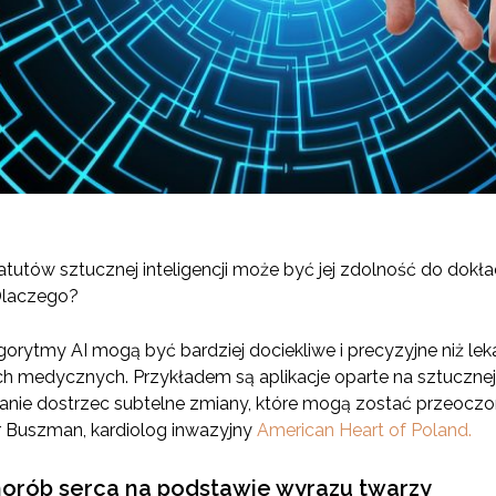
tutów sztucznej inteligencji może być jej zdolność do dok
 Dlaczego?
gorytmy AI mogą być bardziej dociekliwe i precyzyjne niż lek
medycznych. Przykładem są aplikacje oparte na sztucznej int
anie dostrzec subtelne zmiany, które mogą zostać przeoczo
otr Buszman, kardiolog inwazyjny
American Heart of Poland.
orób serca na podstawie wyrazu twarzy