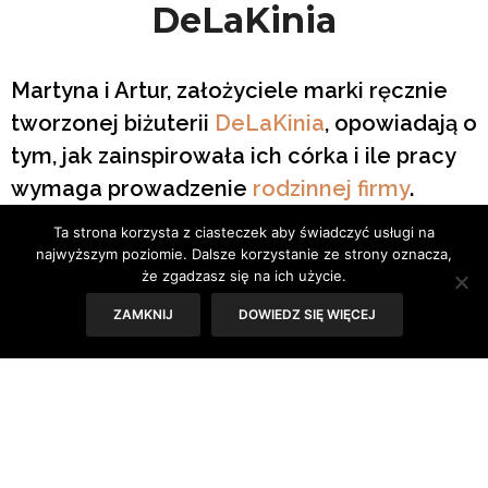
DeLaKinia
Martyna i Artur, założyciele marki ręcznie
tworzonej biżuterii
DeLaKinia
, opowiadają o
tym, jak zainspirowała ich córka i ile pracy
wymaga prowadzenie
rodzinnej firmy
.
Ta strona korzysta z ciasteczek aby świadczyć usługi na
Zdjęcia: Materiały prasowe DeLaKinia
najwyższym poziomie. Dalsze korzystanie ze strony oznacza,
że zgadzasz się na ich użycie.
ZAMKNIJ
DOWIEDZ SIĘ WIĘCEJ