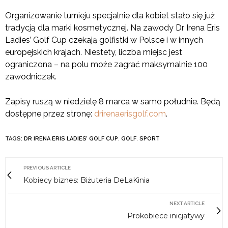
Organizowanie turnieju specjalnie dla kobiet stało się już
tradycją dla marki kosmetycznej. Na zawody Dr Irena Eris
Ladies’ Golf Cup czekają golfistki w Polsce i w innych
europejskich krajach. Niestety, liczba miejsc jest
ograniczona – na polu może zagrać maksymalnie 100
zawodniczek.
Zapisy ruszą w niedzielę 8 marca w samo południe. Będą
dostępne przez stronę:
drirenaerisgolf.com
.
TAGS:
DR IRENA ERIS LADIES’ GOLF CUP
,
GOLF
,
SPORT
PREVIOUS ARTICLE
Kobiecy biznes: Biżuteria DeLaKinia
NEXT ARTICLE
Prokobiece inicjatywy