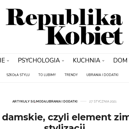
IE
PSYCHOLOGIA
KUCHNIA
DOM
SZKOŁA STYLU
TO LUBIMY
TRENDY
UBRANIA I DODATKI
ARTYKUŁY SG
,
MODA
,
UBRANIA I DODATKI
27 STYCZNIA 2021
 damskie, czyli element z
stylizacji