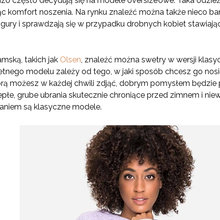
zo często decydują się na modele oversize’owe. Taka odzie
c komfort noszenia. Na rynku znaleźć można także nieco b
figury i sprawdzają się w przypadku drobnych kobiet stawiaj
mską, takich jak
Olsen
, znaleźć można swetry w wersji klasy
tnego modelu zależy od tego, w jaki sposób chcesz go nosić.
tórą możesz w każdej chwili zdjąć, dobrym pomysłem będzie 
ciepłe, grube ubrania skutecznie chroniące przed zimnem i 
zaniem są klasyczne modele.