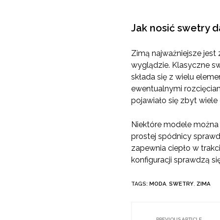
Jak nosić swetry 
Zimą najważniejsze jest
wyglądzie. Klasyczne sw
składa się z wielu elem
ewentualnymi rozcięciami
pojawiało się zbyt wiel
Niektóre modele można z
prostej spódnicy sprawd
zapewnia ciepło w trakc
konfiguracji sprawdzą 
TAGS:
MODA
,
SWETRY
,
ZIMA
PREVIOUS ARTICLE