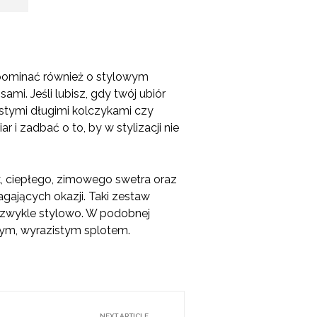
zapominać również o stylowym
i. Jeśli lubisz, gdy twój ubiór
stymi długimi kolczykami czy
i zadbać o to, by w stylizacji nie
, ciepłego, zimowego swetra oraz
gających okazji. Taki zestaw
iezwykle stylowo. W podobnej
żym, wyrazistym splotem.
NEXT ARTICLE