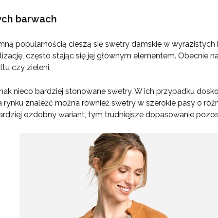
ych barwach
ną popularnością cieszą się swetry damskie w wyrazistych 
lizację, często stając się jej głównym elementem. Obecnie n
tu czy zieleni.
dnak nieco bardziej stonowane swetry. W ich przypadku dosk
rynku znaleźć można również swetry w szerokie pasy o różn
ardziej ozdobny wariant, tym trudniejsze dopasowanie pozost