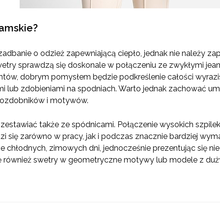
damskie?
 zadbanie o odzież zapewniającą ciepło, jednak nie należy 
etry sprawdzą się doskonale w połączeniu ze zwykłymi jeansam
entów, dobrym pomysłem będzie podkreślenie całości wyrazi
 lub zdobieniami na spodniach. Warto jednak zachować umiar 
e ozdobników i motywów.
estawiać także ze spódnicami. Połączenie wysokich szpilek
zi się zarówno w pracy, jak i podczas znacznie bardziej wyma
ie chłodnych, zimowych dni, jednocześnie prezentując się n
się również swetry w geometryczne motywy lub modele z du