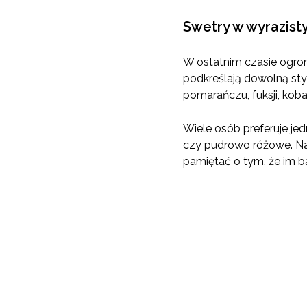
Swetry w wyrazist
W ostatnim czasie ogrom
podkreślają dowolną sty
pomarańczu, fuksji, kobal
Wiele osób preferuje je
czy pudrowo różowe. Na 
pamiętać o tym, że im b