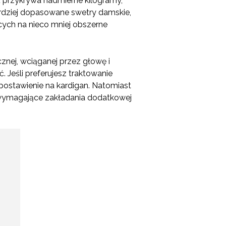
ż przykrywa nadmierne kilogramy,
ardziej dopasowane swetry damskie,
ących na nieco mniej obszerne
cznej, wciąganej przez głowę i
 Jeśli preferujesz traktowanie
postawienie na kardigan. Natomiast
niewymagające zakładania dodatkowej