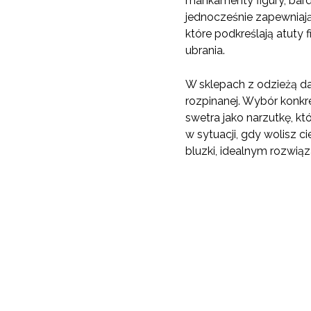
mankamenty figury, bard
jednocześnie zapewniają
które podkreślają atuty 
ubrania.
W sklepach z odzieżą da
rozpinanej. Wybór konkre
swetra jako narzutkę, k
w sytuacji, gdy wolisz 
bluzki, idealnym rozwią