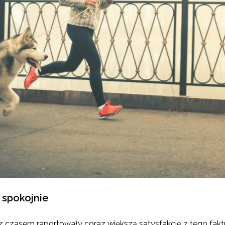
 spokojnie
 czasem raportowały coraz większą satysfakcję z tego fakt