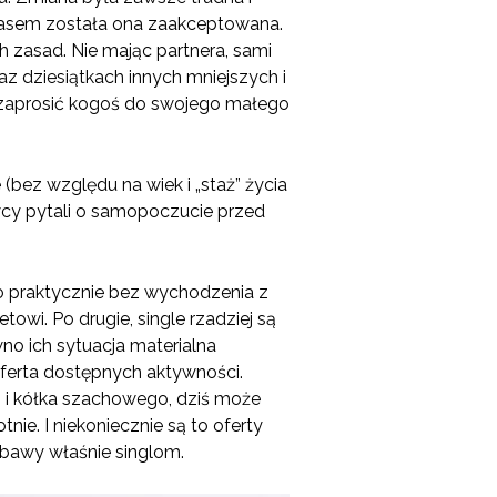
czasem została ona zaakceptowana.
ch zasad. Nie mając partnera, sami
z dziesiątkach innych mniejszych i
o zaprosić kogoś do swojego małego
 (bez względu na wiek i „staż” życia
owcy pytali o samopoczucie przed
o praktycznie bez wychodzenia z
owi. Po drugie, single rzadziej są
no ich sytuacja materialna
ferta dostępnych aktywności.
o i kółka szachowego, dziś może
e. I niekoniecznie są to oferty
abawy właśnie singlom.