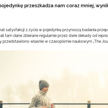
pojedynkę przeszkadza nam coraz mniej, wyni
emat satysfakcji z życia w pojedynkę przynoszą badania pr
li tam dane zbierane regularnie przez dwie dekady od repr
cy przedstawiono właśnie w czasopiśmie naukowym „The Jour