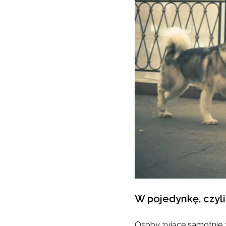
W pojedynkę, czyli
Osoby żyjące samotnie z