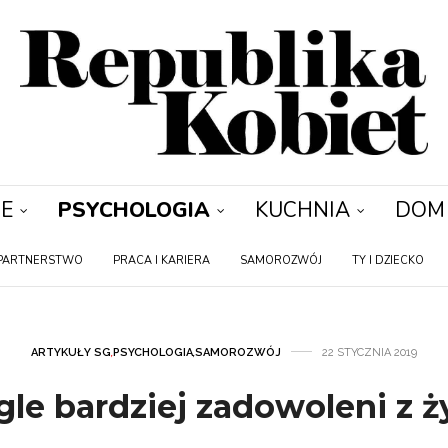
E
PSYCHOLOGIA
KUCHNIA
DOM
PARTNERSTWO
PRACA I KARIERA
SAMOROZWÓJ
TY I DZIECKO
ARTYKUŁY SG
,
PSYCHOLOGIA
,
SAMOROZWÓJ
22 STYCZNIA 2019
gle bardziej zadowoleni z ż