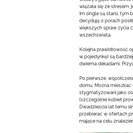
wiązała się ze stresem,
Im single są starsi, tym
decydują o porach posił
większych spraw życia c
wszechświata.
Kolejna prawidłowość opi
w pojedynkę) są bardzie
dwiema dekadami. Przyc
Po pierwsze, współczes
domu. Można mieszkać sam
stygmatyzowani jako oso
(szczególnie kobiet pr
Dwadzieścia lat temu si
przebierać w ofertach p
mające na celu znalezie