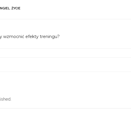
INGIEL
,
ŻYCIE
 by wzmocnić efekty treningu?
ished.