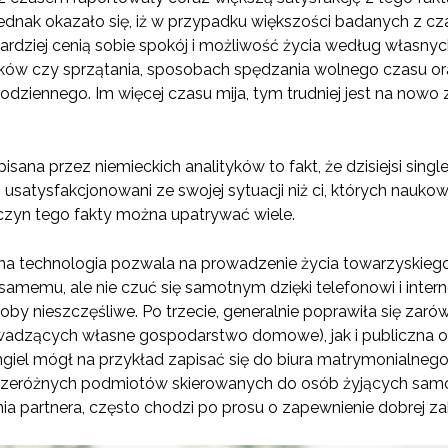
 jednak okazało się, iż w przypadku większości badanych z 
 bardziej cenią sobie spokój i możliwość życia według własny
ków czy sprzątania, sposobach spędzania wolnego czasu ora
odziennego. Im więcej czasu mija, tym trudniej jest na now
sana przez niemieckich analityków to fakt, że dzisiejsi single
j usatysfakcjonowani ze swojej sytuacji niż ci, których nauk
zyn tego fakty można upatrywać wiele.
na technologia pozwala na prowadzenie życia towarzyskieg
emu, ale nie czuć się samotnym dzięki telefonowi i internet
by nieszczęśliwe. Po trzecie, generalnie poprawiła się zarów
owadzących własne gospodarstwo domowe), jak i publiczna o
ngiel mógł na przykład zapisać się do biura matrymonialneg
rzeróżnych podmiotów skierowanych do osób żyjących samotni
nia partnera, często chodzi po prosu o zapewnienie dobrej z