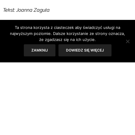
Tekst: Joanna Zaguła
Zdjęcia: Materiały prasowe dystrybutora, M2 Films
Ta strona korzysta z ciasteczek aby świadczyć usługi na
najwyższym poziomie. Dalsze korzystanie ze strony oznacza,
że zgadzasz się na ich użycie.
ZAMKNIJ
DOWIEDZ SIĘ WIĘCEJ
Film Benedikta Erlingssona stawia bardzo nieprzyjemne –
przynajmniej moim zdaniem – pytanie. Pytanie o to, gdzie
znajdują się granice naszej tolerancji na
status
quo
. Bo jeśli
wszyscy wiemy, że dzieje się źle, to dlaczego nikt z nas
nie działa, ale nie działa tak naprawdę? Samo