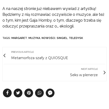
A na naszej stronie już niebawem wywiad z artystką!
Będziemy z nią rozmawiać oczywiście o muzyce, ale też
o tym, kim jest Gaja Hornby, o tym, dlaczego trzeba się
oduczyć przepraszania oraz o… ekologii.
TAGS:
MARGARET
,
MUZYKA
,
NOWOŚCI
,
SINGIEL
,
TELEDYSK
PREVIOUS ARTICLE
Metamorfoza szafy z QUIOSQUE
NEXT ARTICLE
Seks w plenerze