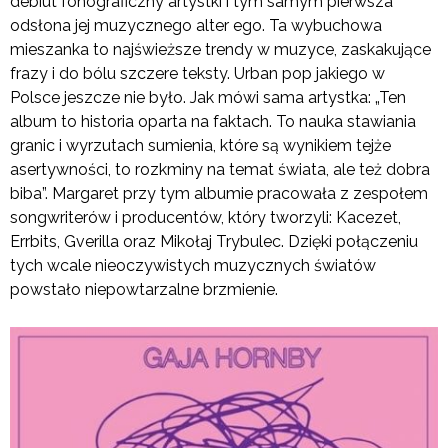
debiut fonograficzny artystki i tym samym pierwsza
odsłona jej muzycznego alter ego. Ta wybuchowa
mieszanka to najświeższe trendy w muzyce, zaskakujące
frazy i do bólu szczere teksty. Urban pop jakiego w
Polsce jeszcze nie było. Jak mówi sama artystka: „Ten
album to historia oparta na faktach. To nauka stawiania
granic i wyrzutach sumienia, które są wynikiem tejże
asertywności, to rozkminy na temat świata, ale też dobra
biba”. Margaret przy tym albumie pracowała z zespołem
songwriterów i producentów, który tworzyli: Kacezet,
Errbits, Gverilla oraz Mikołaj Trybulec. Dzięki połączeniu
tych wcale nieoczywistych muzycznych światów
powstało niepowtarzalne brzmienie.