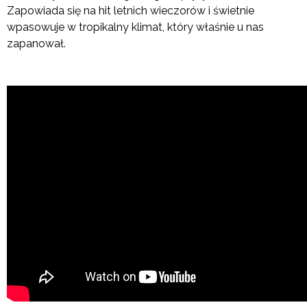
Zapowiada się na hit letnich wieczorów i świetnie
wpasowuje w tropikalny klimat, który właśnie u nas
zapanował.