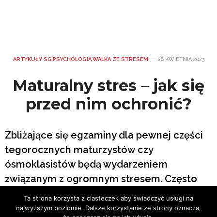
ARTYKUŁY SG
,
PSYCHOLOGIA
,
WALKA ZE STRESEM
28 KWIETNIA 2023
Maturalny stres – jak się
przed nim ochronić?
Zbliżające się egzaminy dla pewnej części
tegorocznych maturzystów czy
ósmoklasistów będą wydarzeniem
związanym z ogromnym stresem. Często
jest to stres wykraczający poza optymalny
Ta strona korzysta z ciasteczek aby świadczyć usługi na
poziom, pozwalający się mobilizować i
najwyższym poziomie. Dalsze korzystanie ze strony oznacza,