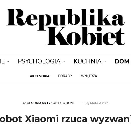
IE
PSYCHOLOGIA
KUCHNIA
DOM
AKCESORIA
PORADY
WNĘTRZA
AKCESORIA
,
ARTYKUŁY SG
,
DOM
29 MARCA 2021
obot Xiaomi rzuca wyzwan