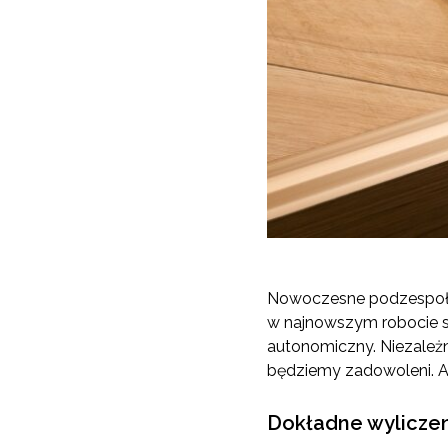
Nowoczesne podzespoły, 
w najnowszym robocie s
autonomiczny. Niezależn
będziemy zadowoleni. A d
Dokładne wylicze