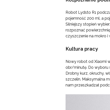
Robot Lydsto R1 podcza
pojemność 200 ml, a po
Silniejszy stopień wybie
rozpoznać powierzchnię, 
czyszczenie na mokro i w
Kultura pracy
Nowy robot od Xiaomi wy
obr/minutę. Do wyboru 
Drobny kurz, okruchy, w
szczelin. Maksymalna mo
nam przeszkadzał podc