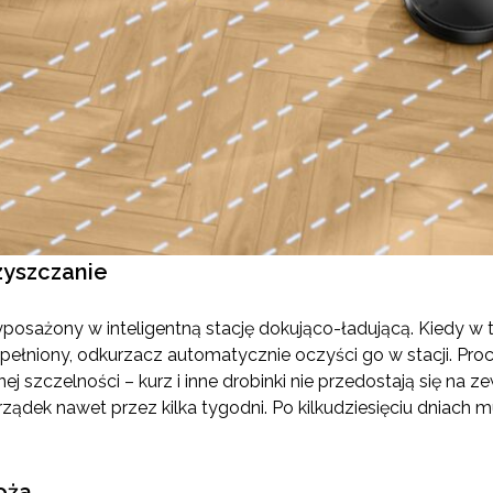
yszczanie
posażony w inteligentną stację dokująco-ładującą. Kiedy w t
apełniony, odkurzacz automatycznie oczyści go w stacji. P
ej szczelności – kurz i inne drobinki nie przedostają się na 
ądek nawet przez kilka tygodni. Po kilkudziesięciu dniach m
oża