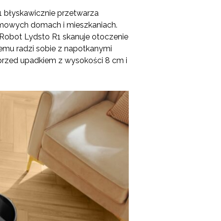
1 błyskawicznie przetwarza
omowych domach i mieszkaniach.
 Robot Lydsto R1 skanuje otoczenie
emu radzi sobie z napotkanymi
 przed upadkiem z wysokości 8 cm i