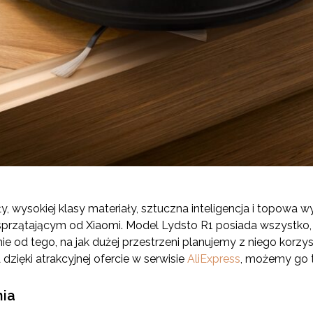
wysokiej klasy materiały, sztuczna inteligencja i topowa 
przątającym od Xiaomi. Model Lydsto R1 posiada wszystko,
ie od tego, na jak dużej przestrzeni planujemy z niego korz
zięki atrakcyjnej ofercie w serwisie
AliExpress
, możemy go t
nia