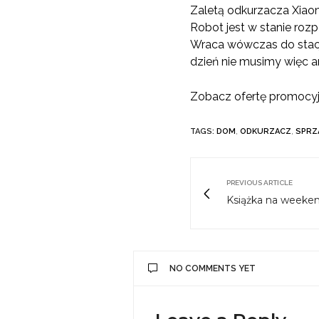
Zaletą odkurzacza Xiaom
Robot jest w stanie rozp
Wraca wówczas do stacji
dzień nie musimy więc an
Zobacz ofertę promocyj
TAGS:
DOM
,
ODKURZACZ
,
SPRZ
PREVIOUS ARTICLE
Książka na weeken
NO COMMENTS YET