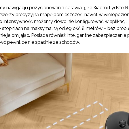
 nawigacji i pozycjonowania sprawiają, że Xiaomi Lydsto R
 i tworzy precyzyjną mapę pomieszczeń, nawet w wielopozi
go intensywność możemy dowolnie konfigurować w aplikacji.
0 stopniach na maksymalną odległość 8 metrów – bez probl
ie je omijając. Posiada również inteligentne zabezpieczenie
yć pewni, że nie spadnie ze schodów.