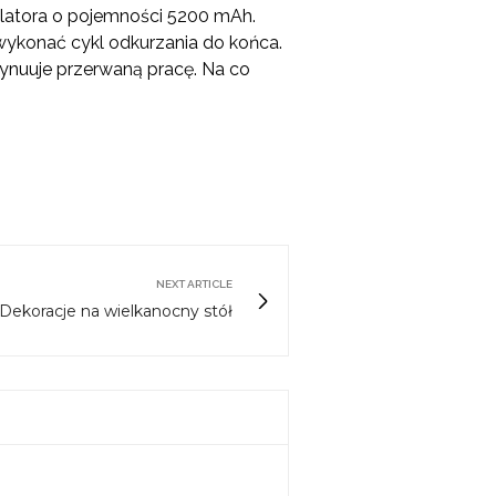
ulatora o pojemności 5200 mAh.
y wykonać cykl odkurzania do końca.
tynuuje przerwaną pracę. Na co
NEXT ARTICLE
Dekoracje na wielkanocny stół