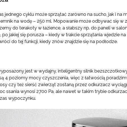
s jednego cyklu może sprzątać zarówno na sucho, jak i na 
jemnik na wodę – 250 ml. Mopowanie może odbywać się w z
rzemy do terakoty w łazience, a słabszy np. do paneli w salon
po jakiej się porusza – kiedy w trakcie sprzątania wjedzie 
róci do tej funkcji, kiedy znów znajdzie się na podłodze.
posażony jest w wydajny, inteligentny silnik bezszczotkowy
są 4 poziomy mocy czyszczenia, więc z łatwością poradzimy
łosy czy też sierść zwierząt zostaną przez odkurzacz wycią
c ssania wynosi 2700 Pa, ale nawet w takim trybie odkurzacz
zas wypoczynku.