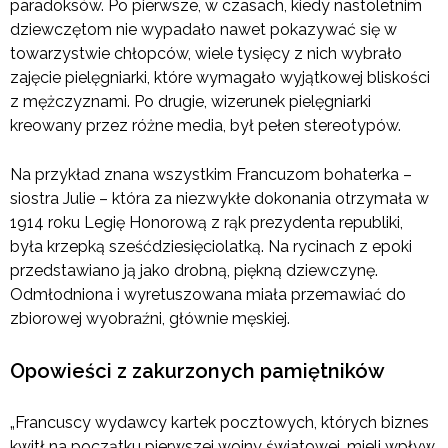
paradoksów. Po pierwsze, w czasach, kiedy nastoletnim
dziewczętom nie wypadało nawet pokazywać się w
towarzystwie chłopców, wiele tysięcy z nich wybrało
zajęcie pielęgniarki, które wymagało wyjątkowej bliskości
z mężczyznami. Po drugie, wizerunek pielęgniarki
kreowany przez różne media, był pełen stereotypów.
Na przykład znana wszystkim Francuzom bohaterka –
siostra Julie – która za niezwykłe dokonania otrzymała w
1914 roku Legię Honorową z rąk prezydenta republiki,
była krzepką sześćdziesięciolatką. Na rycinach z epoki
przedstawiano ją jako drobną, piękną dziewczynę.
Odmłodniona i wyretuszowana miała przemawiać do
zbiorowej wyobraźni, głównie męskiej.
Opowieści z zakurzonych pamiętników
„Francuscy wydawcy kartek pocztowych, których biznes
kwitł na początku pierwszej wojny światowej, mieli wpływ