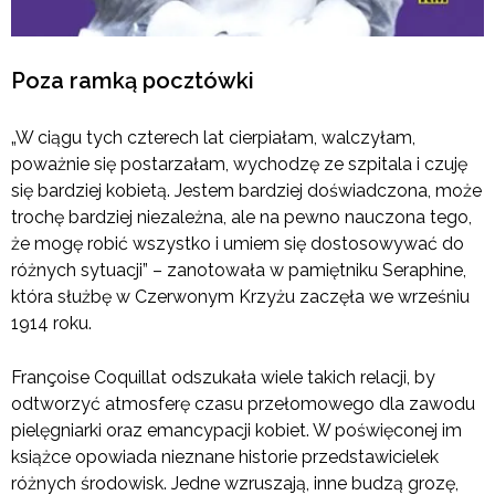
Poza ramką pocztówki
„W ciągu tych czterech lat cierpiałam, walczyłam,
poważnie się postarzałam, wychodzę ze szpitala i czuję
się bardziej kobietą. Jestem bardziej doświadczona, może
trochę bardziej niezależna, ale na pewno nauczona tego,
że mogę robić wszystko i umiem się dostosowywać do
różnych sytuacji” – zanotowała w pamiętniku Seraphine,
która służbę w Czerwonym Krzyżu zaczęła we wrześniu
1914 roku.
Françoise Coquillat odszukała wiele takich relacji, by
odtworzyć atmosferę czasu przełomowego dla zawodu
pielęgniarki oraz emancypacji kobiet. W poświęconej im
książce opowiada nieznane historie przedstawicielek
różnych środowisk. Jedne wzruszają, inne budzą grozę,