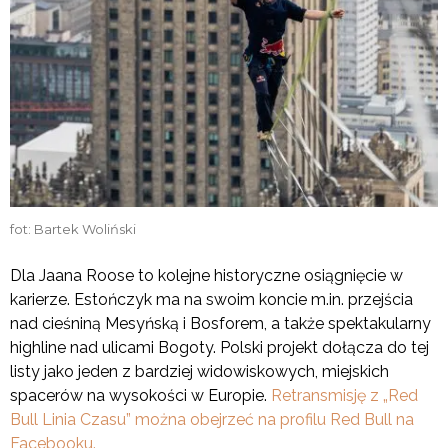
fot: Bartek Woliński
Dla Jaana Roose to kolejne historyczne osiągnięcie w
karierze. Estończyk ma na swoim koncie m.in. przejścia
nad cieśniną Mesyńską i Bosforem, a także spektakularny
highline nad ulicami Bogoty. Polski projekt dołącza do tej
listy jako jeden z bardziej widowiskowych, miejskich
spacerów na wysokości w Europie.
Retransmisję z „Red
Bull Linia Czasu” można obejrzeć na profilu Red Bull na
Facebooku.