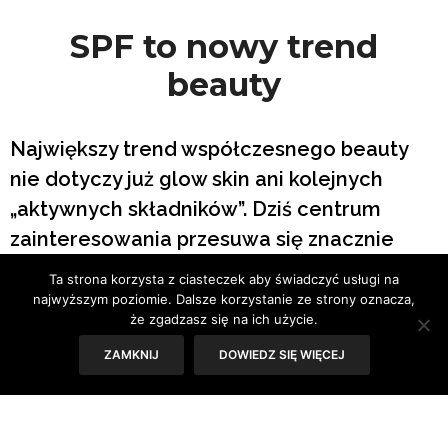
SPF to nowy trend
beauty
Największy trend współczesnego beauty
nie dotyczy już glow skin ani kolejnych
„aktywnych składników”. Dziś centrum
zainteresowania przesuwa się znacznie
głębiej – na poziom komórkowy.
Ta strona korzysta z ciasteczek aby świadczyć usługi na
Dermatolodzy mówią o starzeniu skóry nie
najwyższym poziomie. Dalsze korzystanie ze strony oznacza,
że zgadzasz się na ich użycie.
w kontekście wieku, ale przewlekłych
mikrouszkodzeń DNA wywoływanych
ZAMKNIJ
DOWIEDZ SIĘ WIĘCEJ
codzienną ekspozycją na promieniowanie
UV, stres oksydacyjny i zanieczyszczenia