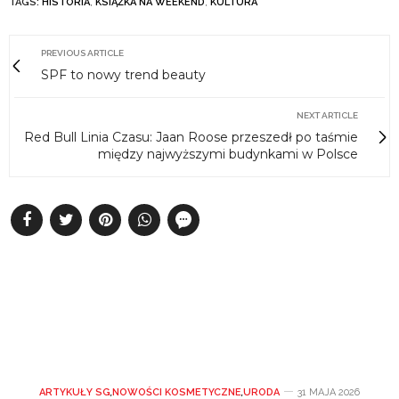
TAGS:
HISTORIA
,
KSIĄŻKA NA WEEKEND
,
KULTURA
PREVIOUS ARTICLE
SPF to nowy trend beauty
NEXT ARTICLE
Red Bull Linia Czasu: Jaan Roose przeszedł po taśmie
między najwyższymi budynkami w Polsce
ARTYKUŁY SG
,
NOWOŚCI KOSMETYCZNE
,
URODA
31 MAJA 2026