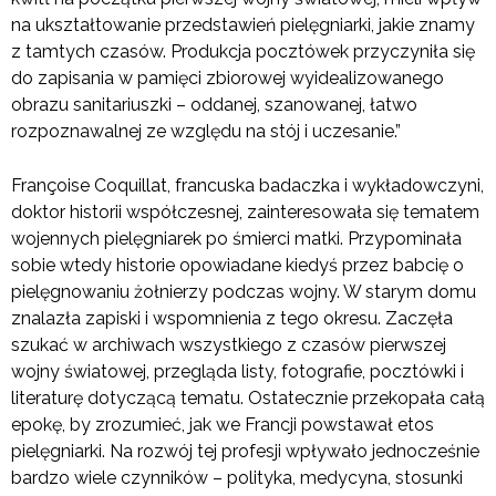
na ukształtowanie przedstawień pielęgniarki, jakie znamy
z tamtych czasów. Produkcja pocztówek przyczyniła się
do zapisania w pamięci zbiorowej wyidealizowanego
obrazu sanitariuszki – oddanej, szanowanej, łatwo
rozpoznawalnej ze względu na stój i uczesanie.”
Françoise Coquillat, francuska badaczka i wykładowczyni,
doktor historii współczesnej, zainteresowała się tematem
wojennych pielęgniarek po śmierci matki. Przypominała
sobie wtedy historie opowiadane kiedyś przez babcię o
pielęgnowaniu żołnierzy podczas wojny. W starym domu
znalazła zapiski i wspomnienia z tego okresu. Zaczęła
szukać w archiwach wszystkiego z czasów pierwszej
wojny światowej, przegląda listy, fotografie, pocztówki i
literaturę dotyczącą tematu. Ostatecznie przekopała całą
epokę, by zrozumieć, jak we Francji powstawał etos
pielęgniarki. Na rozwój tej profesji wpływało jednocześnie
bardzo wiele czynników – polityka, medycyna, stosunki