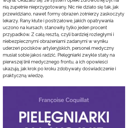
wojna. Okazało się, że system opieki zdrowotnej był na
nią zupełnie nieprzygotowany. Nic nie działo się tak, jak
przewidziano, nawet formy obrażeń żołnierzy zaskoczyły
lekarzy. Rany kłute i postrzałowe, jakich opatrywania
uczono na kursach, stanowiły tylko jeden procent
przypadków. Z całą resztą, czyli bardziej rozległymi i
niebezpiecznymi obrażeniami zadanymi w wyniku
uderzeń pocisków artyleryjskich, personel medyczny
musiał sobie jakoś radzić. Pielęgniarki zwykle stały na
pierwszej linii medycznego frontu, a ich opowieści
ukazują, jak krok po kroku zdobywały doświadczenie i
praktyczną wiedzę.