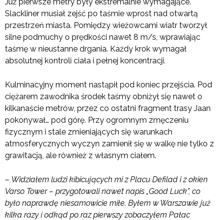
Już pierwsze metry były ekstremalnie wymagające.
Slackliner musiał zejść po taśmie wprost nad otwartą
przestrzeń miasta. Pomiędzy wieżowcami wiatr tworzył
silne podmuchy o prędkości nawet 8 m/s, wprawiając
taśmę w nieustanne drgania. Każdy krok wymagał
absolutnej kontroli ciała i pełnej koncentracji.
Kulminacyjny moment nastąpił pod koniec przejścia. Pod
ciężarem zawodnika środek taśmy obniżył się nawet o
kilkanaście metrów, przez co ostatni fragment trasy Jaan
pokonywał… pod górę. Przy ogromnym zmęczeniu
fizycznym i stale zmieniających się warunkach
atmosferycznych wyczyn zamienił się w walkę nie tylko z
grawitacją, ale również z własnym ciałem.
–
Widziałem ludzi kibicujących mi z Placu Defilad i z okien
Varso Tower – przygotowali nawet napis „Good Luck”, co
było naprawdę niesamowicie miłe. Byłem w Warszawie już
kilka razy i odkąd po raz pierwszy zobaczyłem Pałac