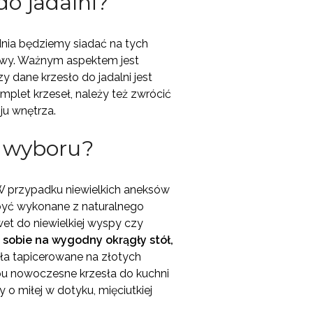
do jadalni?
nia będziemy siadać na tych
awy. Ważnym aspektem jest
czy dane krzesło do jadalni jest
mplet krzeseł, należy też zwrócić
ju wnętrza.
h wyboru?
 W przypadku niewielkich aneksów
być wykonane z naturalnego
wet do niewielkiej wyspy czy
ć sobie na wygodny okrągły stół,
ła tapicerowane na złotych
ypu nowoczesne krzesła do kuchni
o miłej w dotyku, mięciutkiej