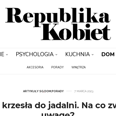
IE
PSYCHOLOGIA
KUCHNIA
DOM
AKCESORIA
PORADY
WNĘTRZA
ARTYKUŁY SG
,
DOM
,
PORADY
7 MARCA 2023
krzesła do jadalni. Na co z
uwagę?