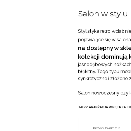
Salon w stylu
Stylistyka retro wciąż n
pojawiające się w salon
na dostępny w skl
kolekcji dominują 
jasnodębowych nóżkach. 
błękitny. Tego typu meb
synkretyczne i złożone 
Salon nowoczesny czy kl
TAGS:
ARANŻACJA WNĘTRZA
,
D
PREVIOUS ARTICLE