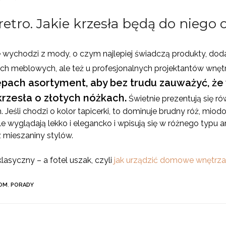
 retro. Jakie krzesła będą do nieg
ie wychodzi z mody, o czym najlepiej świadczą produkty, dodat
ach meblowych, ale też u profesjonalnych projektantów wnęt
epach asortyment, aby bez trudu zauważyć, że
krzesła o złotych nóżkach.
Świetnie prezentują się ró
Jeśli chodzi o kolor tapicerki, to dominuje brudny róż, mio
le wyglądają lekko i elegancko i wpisują się w różnego typu 
z mieszaniny stylów.
asyczny – a fotel uszak, czyli
jak urządzić domowe wnętrz
OM
,
PORADY