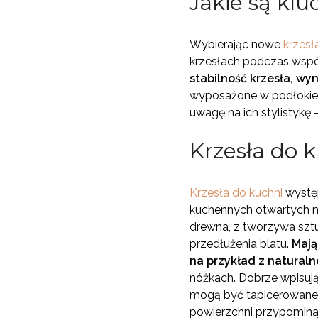
Jakie są klu
Wybierając nowe
krzesł
krzesłach podczas wspó
stabilność krzesła, wyn
wyposażone w podłokietn
uwagę na ich stylistykę 
Krzesła do k
Krzesła do kuchni
występ
kuchennych otwartych n
drewna, z tworzywa sztu
przedłużenia blatu.
Mają
na przykład z natural
nóżkach. Dobrze wpisują
mogą być tapicerowane t
powierzchni przypominaj