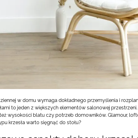
 dziennej w domu wymaga dokładnego przemyślenia i rozplan
zesłami to jeden z większych elementów salonowej przestrzen
 też wysokości blatu czy potrzeb domowników. Glamour, lof
typu krzesła warto sięgnąć do stołu?