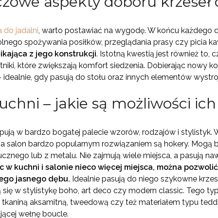
czowe aspekty doboru krzeseł 
a do jadalni
, warto postawiać na wygodę. W końcu każdego d
lnego spożywania posiłków, przeglądania prasy czy picia k
ikająca z jego konstrukcji
. Istotną kwestią jest również to, 
iki, które zwiększają komfort siedzenia. Dobierając nowy ko
– idealnie, gdy pasują do stołu oraz innych elementów wystro
uchni – jakie są możliwości ic
ują w bardzo bogatej palecie wzorów, rodzajów i stylistyk.
a salon bardzo popularnym rozwiązaniem są hokery. Mogą 
cznego lub z metalu. Nie zajmują wiele miejsca, a pasują na
c w kuchni i salonie nieco więcej miejsca, można pozwoli
nego jasnego dębu.
Idealnie pasują do niego szykowne krzes
 się w stylistykę boho, art deco czy modern classic. Tego t
kaniną aksamitną, tweedową czy też materiałem typu teddy 
ącej wełnę boucle.