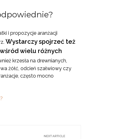
o odpowiednie?
ki i propozycje aranżacji
Wystarczy spojrzeć też
rz.
 wśród wielu różnych
wnież krzesła na drewnianych,
dowa żółć, odcień szałwiowy czy
aranżacje, często mocno
a?
NEXT ARTICLE