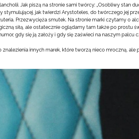
ncholii. Jak piszą na stronie sami twórcy: „Osobliwy stan d
ty stymulującej, jak twierdzi Arystoteles, do twórczego jej prze
biżuteria. Przezwycięża smutek. Na stronie marki czytamy o 
agiczną siłą, ale ostatecznie oglądamy tam także po prostu świ
mor, gdy się ją założy i gdy się zaświeci na naszym palcu c
 znalezienia innych marek, które tworzą nieco mroczną, ale pi