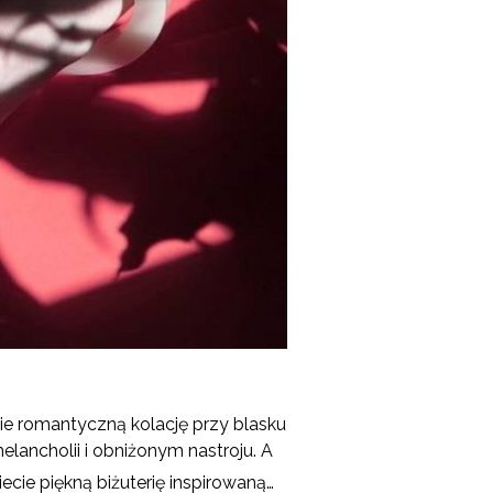
zie romantyczną kolację przy blasku
lancholii i obniżonym nastroju. A
ecie piękną biżuterię inspirowaną…