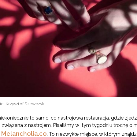
cie: Krzysztof Szewczyk
niekoniecznie to samo, co nastrojowa restauracja, gdzie zjed
a
związana z nastrojem. Pisaliśmy w tym tygodniu trochę o me
Melancholia.co
ę
. To niezwykłe miejsce, w którym znajdzi