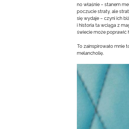
no właśnie – stanem mela
poczucie straty, ale stra
się wydaje – czyni ich 
i historia ta wciąga z m
świecie może poprawić hu
To zainspirowało mnie to
melancholię.