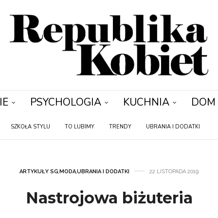
IE
PSYCHOLOGIA
KUCHNIA
DOM
SZKOŁA STYLU
TO LUBIMY
TRENDY
UBRANIA I DODATKI
ARTYKUŁY SG
,
MODA
,
UBRANIA I DODATKI
22 LISTOPADA 2019
Nastrojowa biżuteria