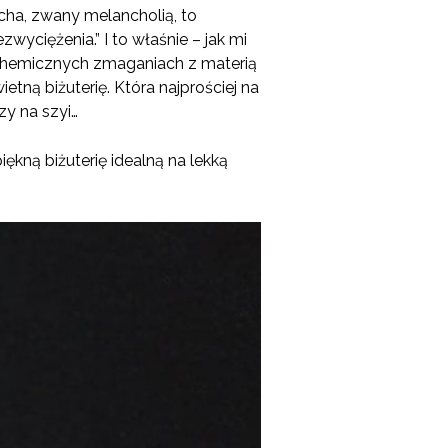
ucha, zwany melancholią, to
zwyciężenia.” I to właśnie – jak mi
alchemicznych zmaganiach z materią
etną biżuterię. Która najprościej na
zy na szyi…
ękną biżuterię idealną na lekką