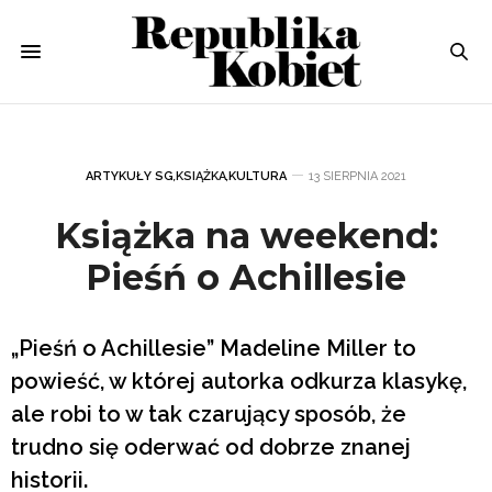
ARTYKUŁY SG
,
KSIĄŻKA
,
KULTURA
13 SIERPNIA 2021
Książka na weekend:
Pieśń o Achillesie
„Pieśń o Achillesie” Madeline Miller to
powieść, w której autorka odkurza klasykę,
ale robi to w tak czarujący sposób, że
trudno się oderwać od dobrze znanej
historii.