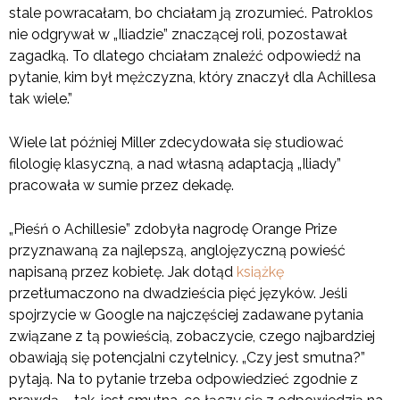
stale powracałam, bo chciałam ją zrozumieć. Patroklos
nie odgrywał w „Iliadzie” znaczącej roli, pozostawał
zagadką. To dlatego chciałam znaleźć odpowiedź na
pytanie, kim był mężczyzna, który znaczył dla Achillesa
tak wiele.”
Wiele lat później Miller zdecydowała się studiować
filologię klasyczną, a nad własną adaptacją „Iliady”
pracowała w sumie przez dekadę.
„Pieśń o Achillesie” zdobyła nagrodę Orange Prize
przyznawaną za najlepszą, anglojęzyczną powieść
napisaną przez kobietę. Jak dotąd
książkę
przetłumaczono na dwadzieścia pięć języków. Jeśli
spojrzycie w Google na najczęściej zadawane pytania
związane z tą powieścią, zobaczycie, czego najbardziej
obawiają się potencjalni czytelnicy. „Czy jest smutna?”
pytają. Na to pytanie trzeba odpowiedzieć zgodnie z