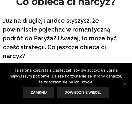
Co obieca ci narcyz?
Już na drugiej randce słyszysz, że
powinniście pojechać w romantyczną
podróż do Paryża? Uważaj, to może być
część strategii. Co jeszcze obieca ci
narcyz?
Ta strona korzysta z ciasteczek aby świadczyć usługi na
Tekst: Sylwia Skorstad
najwyższym poziomie. Dalsze korzystanie ze strony oznacza,
że zgadzasz się na ich użycie.
ZAMKNIJ
DOWIEDZ SIĘ WIĘCEJ