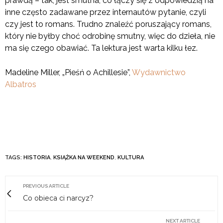
prawdą – tak, jest smutna, co łączy się z odpowiedzią na
inne często zadawane przez internautów pytanie, czyli
czy jest to romans. Trudno znaleźć poruszający romans,
który nie byłby choć odrobinę smutny, więc do dzieła, nie
ma się czego obawiać. Ta lektura jest warta kilku łez.
Madeline Miller, „Pieśń o Achillesie”,
Wydawnictwo
Albatros
TAGS:
HISTORIA
,
KSIĄŻKA NA WEEKEND
,
KULTURA
PREVIOUS ARTICLE
Co obieca ci narcyz?
NEXT ARTICLE