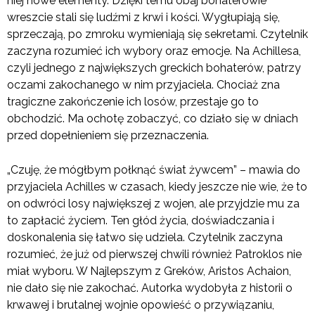
niej nowe elementy. Dzięki temu obaj bohaterowie
wreszcie stali się ludźmi z krwi i kości. Wygłupiają się,
sprzeczają, po zmroku wymieniają się sekretami. Czytelnik
zaczyna rozumieć ich wybory oraz emocje. Na Achillesa,
czyli jednego z największych greckich bohaterów, patrzy
oczami zakochanego w nim przyjaciela. Chociaż zna
tragiczne zakończenie ich losów, przestaje go to
obchodzić. Ma ochotę zobaczyć, co działo się w dniach
przed dopełnieniem się przeznaczenia.
„Czuję, że mógłbym połknąć świat żywcem” – mawia do
przyjaciela Achilles w czasach, kiedy jeszcze nie wie, że to
on odwróci losy największej z wojen, ale przyjdzie mu za
to zapłacić życiem. Ten głód życia, doświadczania i
doskonalenia się łatwo się udziela. Czytelnik zaczyna
rozumieć, że już od pierwszej chwili również Patroklos nie
miał wyboru. W Najlepszym z Greków, Aristos Achaion,
nie dało się nie zakochać. Autorka wydobyła z historii o
krwawej i brutalnej wojnie opowieść o przywiązaniu,