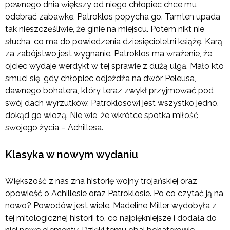
pewnego dnia większy od niego chłopiec chce mu
odebrać zabawkę, Patroklos popycha go. Tamten upada
tak nieszczęśliwie, że ginie na miejscu. Potem nikt nie
słucha, co ma do powiedzenia dziesięcioletni książę. Karą
za zabójstwo jest wygnanie. Patroklos ma wrażenie, że
ojciec wydaje werdykt w tej sprawie z dużą ulgą. Mało kto
smuci się, gdy chłopiec odjeżdża na dwór Peleusa,
dawnego bohatera, który teraz zwykł przyjmować pod
swój dach wyrzutków. Patroklosowi jest wszystko jedno,
dokąd go wiozą. Nie wie, że wkrótce spotka miłość
swojego życia – Achillesa.
Klasyka w nowym wydaniu
Większość z nas zna historię wojny trojańskiej oraz
opowieść o Achillesie oraz Patroklosie. Po co czytać ją na
nowo? Powodów jest wiele. Madeline Miller wydobyła z
tej mitologicznej historii to, co najpiękniejsze i dodała do