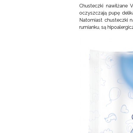
Chusteczki nawilżane V
oczyszczają pupę delika
Natomiast chusteczki n
rumianku, są hipoalergic