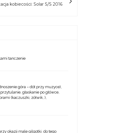
cja kobiecości: Solar S/S 2016
kami tanczenie
dnoszenie góra – dół przy muzyce),
 przytulanie, głaskanie po główce,
rami (kaczuszki, zółwik, ),
y okazji male gilgotki. do tego