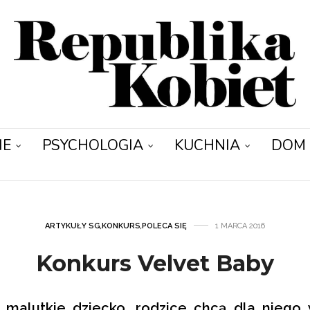
IE
PSYCHOLOGIA
KUCHNIA
DOM
ARTYKUŁY SG
,
KONKURS
,
POLECA SIĘ
1 MARCA 2016
Konkurs Velvet Baby
 malutkie dziecko, rodzice chcą dla niego 