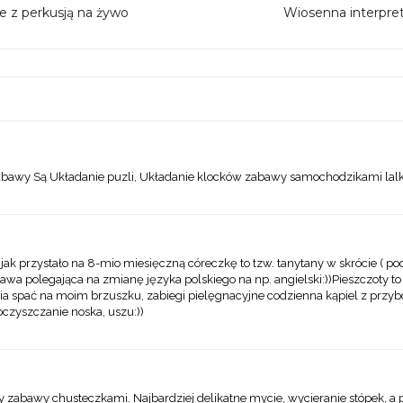
 z perkusją na żywo
Wiosenna interpreta
Zabawy Są Układanie puzli, Układanie klocków zabawy samochodzikami lal
ak przystało na 8-mio miesięczną córeczkę to tzw. tanytany w skrócie ( po
bawa polegająca na zmianę języka polskiego na np. angielski:))Pieszczoty to
bia spać na moim brzuszku, zabiegi pielęgnacyjne codzienna kąpiel z przybo
czyszczanie noska, uszu:))
abawy chusteczkami. Najbardziej delikatne mycie, wycieranie stópek, a prz