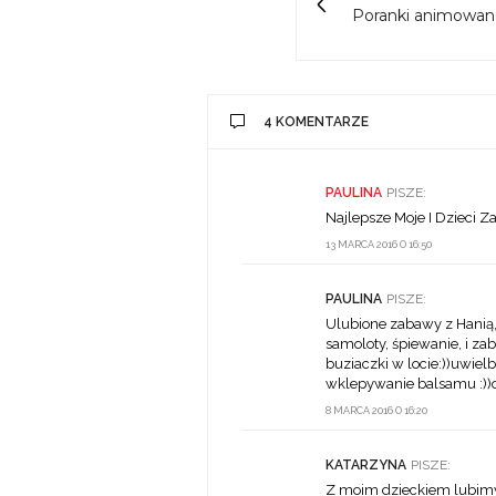
Poranki animowane
4 KOMENTARZE
PAULINA
PISZE:
Najlepsze Moje I Dzieci 
13 MARCA 2016 O 16:50
PAULINA
PISZE:
Ulubione zabawy z Hanią,j
samoloty, śpiewanie, i za
buziaczki w locie:))uwiel
wklepywanie balsamu :))o
8 MARCA 2016 O 16:20
KATARZYNA
PISZE:
Z moim dzieckiem lubimy z