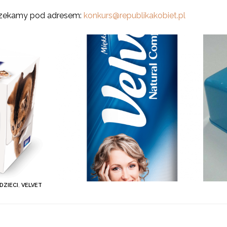
czekamy pod adresem:
konkurs@republikakobiet.pl
DZIECI
,
VELVET