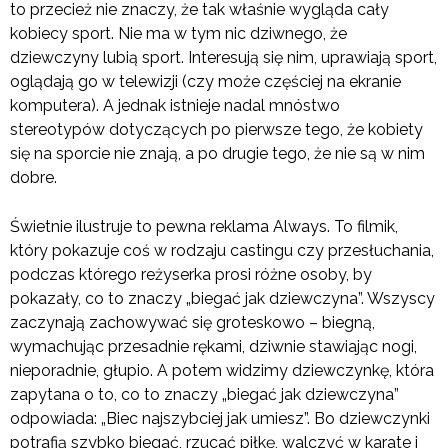
to przecież nie znaczy, że tak właśnie wygląda cały
kobiecy sport. Nie ma w tym nic dziwnego, że
dziewczyny lubią sport. Interesują się nim, uprawiają sport,
oglądają go w telewizji (czy może częściej na ekranie
komputera). A jednak istnieje nadal mnóstwo
stereotypów dotyczących po pierwsze tego, że kobiety
się na sporcie nie znają, a po drugie tego, że nie są w nim
dobre.
Świetnie ilustruje to pewna reklama Always. To filmik,
który pokazuje coś w rodzaju castingu czy przesłuchania,
podczas którego reżyserka prosi różne osoby, by
pokazały, co to znaczy „biegać jak dziewczyna”. Wszyscy
zaczynają zachowywać się groteskowo – biegną,
wymachując przesadnie rękami, dziwnie stawiając nogi,
nieporadnie, głupio. A potem widzimy dziewczynkę, która
zapytana o to, co to znaczy „biegać jak dziewczyna”
odpowiada: „Biec najszybciej jak umiesz”. Bo dziewczynki
potrafią szybko biegać, rzucać piłkę, walczyć w karate i