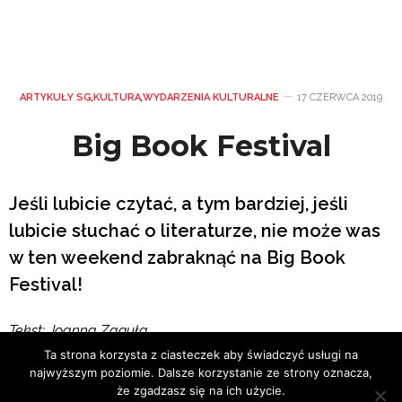
ARTYKUŁY SG
,
KULTURA
,
WYDARZENIA KULTURALNE
17 CZERWCA 2019
Big Book Festival
Jeśli lubicie czytać, a tym bardziej, jeśli
lubicie słuchać o literaturze, nie może was
w ten weekend zabraknąć na Big Book
Festival!
Tekst: Joanna Zaguła
Ta strona korzysta z ciasteczek aby świadczyć usługi na
najwyższym poziomie. Dalsze korzystanie ze strony oznacza,
że zgadzasz się na ich użycie.