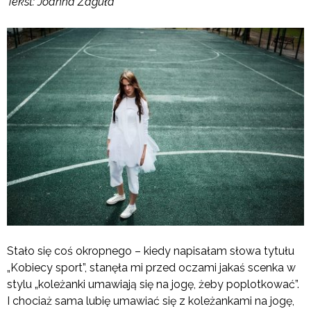
Tekst: Joanna Zaguła
Stało się coś okropnego – kiedy napisałam słowa tytułu
„Kobiecy sport”, stanęła mi przed oczami jakaś scenka w
stylu „koleżanki umawiają się na jogę, żeby poplotkować”.
I chociaż sama lubię umawiać się z koleżankami na jogę,