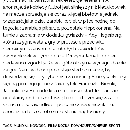
7 lipca. Fatma Samoura, sekretarz generalna FIFA
anonsuje, że kobiecy futbol jest silniejszy niż kiedykolwiek,
na mecze sprzedaje się coraz więcej biletów, a jednak
przepaść, jaka dzieli zarobki kobiet w piłce nożnej od
tego, jak zarabiają piłkarze, pozostaje niepokonana. Na
turnieju zabraknie w dodatku gwiazdy – Ady Hegerberg,
która rezygnowała z gry w proteście przeciwko
nierównym szansom dla młodych zawodników i
zawodniczek w tym sporcie. Drużyna Jamajki dopiero
niedawno uzgodniła, że w ogóle otrzyma wynagrodzenie
za grę. Nam, widzom pozostaje śledzić mecze, by
dowiedzieć się, czy tytuł mistrza obronią Amerykanki, czy
sięgną po niego jedne z faworytek: Francuzki, Niemki,
Japonki czy Holenderki, a może inny skład. Im bardziej
popularny będzie się stawał ten sport, tym większa jest
szansa na sprawiedliwe opłacanie zawodniczek. Lub
chociaż na to, że problem zostanie nagłośniony.
TAGS:
MUNDIAL
,
NOWOŚCI
,
PIŁKA NOŻNA
,
RÓWNOUPRAWNIENIE
,
SPORT