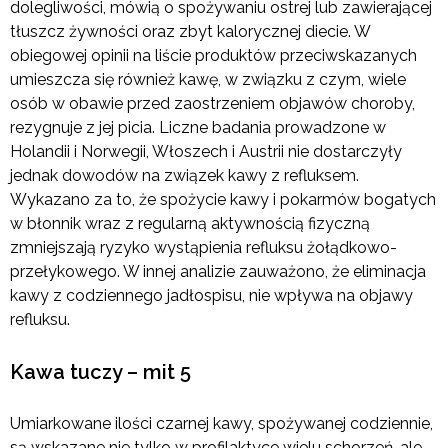
dolegliwości, mówią o spożywaniu ostrej lub zawierającej
tłuszcz żywności oraz zbyt kalorycznej diecie. W
obiegowej opinii na liście produktów przeciwskazanych
umieszcza się również kawę, w związku z czym, wiele
osób w obawie przed zaostrzeniem objawów choroby,
rezygnuje z jej picia. Liczne badania prowadzone w
Holandii i Norwegii, Włoszech i Austrii nie dostarczyły
jednak dowodów na związek kawy z refluksem.
Wykazano za to, że spożycie kawy i pokarmów bogatych
w błonnik wraz z regularną aktywnością fizyczną
zmniejszają ryzyko wystąpienia refluksu żołądkowo-
przełykowego. W innej analizie zauważono, że eliminacja
kawy z codziennego jadłospisu, nie wpływa na objawy
refluksu.
Kawa tuczy – mit 5
Umiarkowane ilości czarnej kawy, spożywanej codziennie,
są wskazane nie tylko w profilaktyce wielu schorzeń, ale