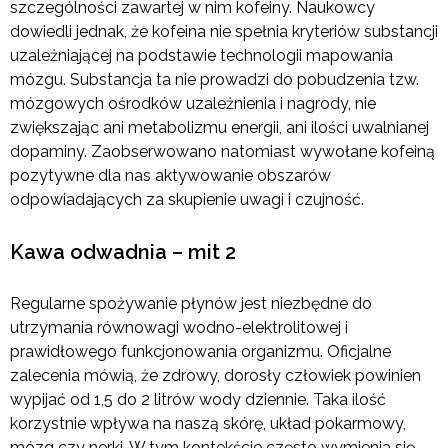
szczególności zawartej w nim kofeiny. Naukowcy
dowiedli jednak, że kofeina nie spełnia kryteriów substancji
uzależniającej na podstawie technologii mapowania
mózgu. Substancja ta nie prowadzi do pobudzenia tzw.
mózgowych ośrodków uzależnienia i nagrody, nie
zwiększając ani metabolizmu energii, ani ilości uwalnianej
dopaminy. Zaobserwowano natomiast wywołane kofeiną
pozytywne dla nas aktywowanie obszarów
odpowiadających za skupienie uwagi i czujność.
Kawa odwadnia – mit 2
Regularne spożywanie płynów jest niezbędne do
utrzymania równowagi wodno-elektrolitowej i
prawidłowego funkcjonowania organizmu. Oficjalne
zalecenia mówią, że zdrowy, dorosły człowiek powinien
wypijać od 1,5 do 2 litrów wody dziennie. Taka ilość
korzystnie wpływa na naszą skórę, układ pokarmowy,
mózg czy nerki. W tym kontekście często wymienia się