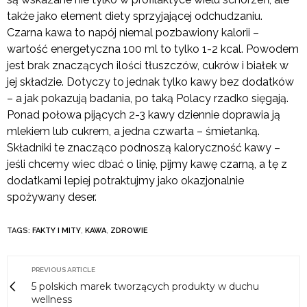
także jako element diety sprzyjającej odchudzaniu.
Czarna kawa to napój niemal pozbawiony kalorii –
wartość energetyczna 100 ml to tylko 1-2 kcal. Powodem
jest brak znaczących ilości tłuszczów, cukrów i białek w
jej składzie. Dotyczy to jednak tylko kawy bez dodatków
– a jak pokazują badania, po taką Polacy rzadko sięgają.
Ponad połowa pijących 2-3 kawy dziennie doprawia ją
mlekiem lub cukrem, a jedna czwarta – śmietanką.
Składniki te znacząco podnoszą kaloryczność kawy –
jeśli chcemy wiec dbać o linię, pijmy kawę czarną, a tę z
dodatkami lepiej potraktujmy jako okazjonalnie
spożywany deser.
TAGS:
FAKTY I MITY
,
KAWA
,
ZDROWIE
PREVIOUS ARTICLE
5 polskich marek tworzących produkty w duchu
wellness