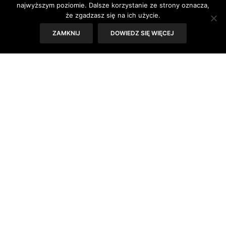
najwyższym poziomie. Dalsze korzystanie ze strony oznacza,
że zgadzasz się na ich użycie.
ZAMKNIJ
DOWIEDZ SIĘ WIĘCEJ
Co to jest egzema dłoni i
jakie są jej przyczyny?
Dolegliwości skórne to niestety coraz bardziej popularny
problem nie tylko wśród małych dzieci, ale również