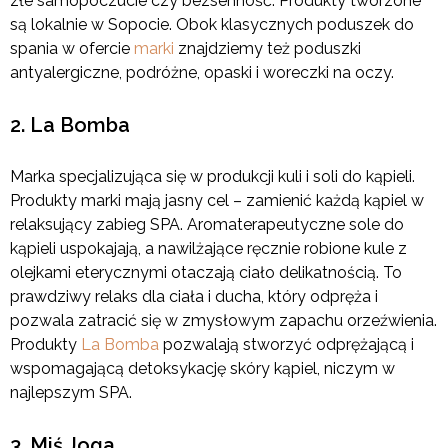
złe samopoczucie czy bezsenność. Produkty tworzone
są lokalnie w Sopocie. Obok klasycznych poduszek do
spania w ofercie
marki
znajdziemy też poduszki
antyalergiczne, podróżne, opaski i woreczki na oczy.
2. La Bomba
Marka specjalizująca się w produkcji kuli i soli do kąpieli.
Produkty marki mają jasny cel – zamienić każdą kąpiel w
relaksujący zabieg SPA. Aromaterapeutyczne sole do
kąpieli uspokajają, a nawilżające ręcznie robione kule z
olejkami eterycznymi otaczają ciało delikatnością. To
prawdziwy relaks dla ciała i ducha, który odpręża i
pozwala zatracić się w zmysłowym zapachu orzeźwienia.
Produkty
La Bomba
pozwalają stworzyć odprężającą i
wspomagającą detoksykację skóry kąpiel, niczym w
najlepszym SPA.
3. Miś Joga