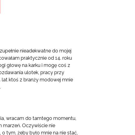
 zupełnie nieadekwatne do mojej
acowałam praktycznie od 14. roku
ogi głowę na karku i mogę coś z
ozdawania ulotek, pracy przy
14 lat ktoś z branży modowej mnie
.
życia, wracam do tamtego momentu,
iem marzeń. Oczywiście nie
o tym, żeby było mnie na nie stać,