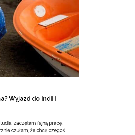
a? Wyjazd do Indii i
udia, zaczęłam fajną pracę,
trznie czułam, że chcę czegoś