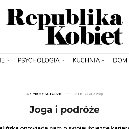
IE
PSYCHOLOGIA
KUCHNIA
DOM
ARTYKUŁY SG
,
LUDZIE
22 LISTOPADA 2019
Joga i podróże
lińska opowiada nam o swojej ścieżce karier