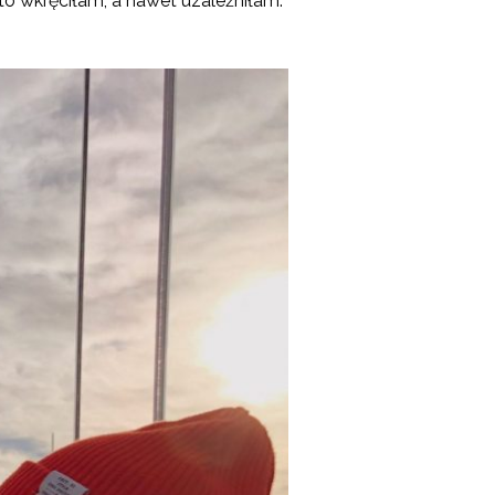
 to wkręciłam, a nawet uzależniłam.