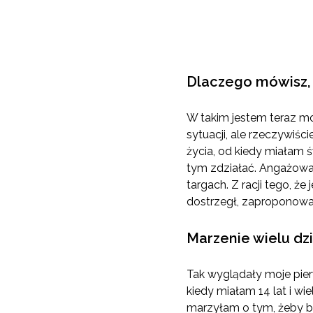
Dlaczego mówisz, ż
W takim jestem teraz mo
sytuacji, ale rzeczywiś
życia, od kiedy miałam 
tym zdziałać. Angażował
targach. Z racji tego, ż
dostrzegł, zaproponował
Marzenie wielu d
Tak wyglądały moje pier
kiedy miałam 14 lat i wi
marzyłam o tym, żeby by