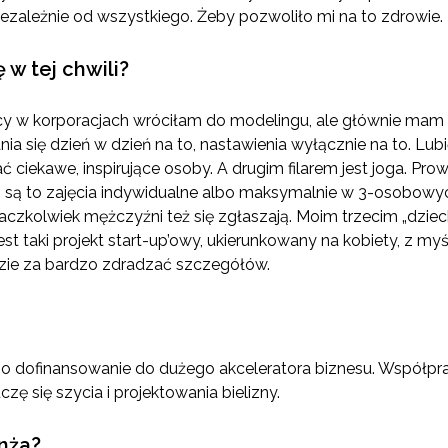
ezależnie od wszystkiego. Żeby pozwoliło mi na to zdrowie.
 w tej chwili?
acy w korporacjach wróciłam do modelingu, ale głównie mam 
nia się dzień w dzień na to, nastawienia wyłącznie na to. L
ć ciekawe, inspirujące osoby. A drugim filarem jest joga. Pr
aj są to zajęcia indywidualne albo maksymalnie w 3-osobow
aczkolwiek mężczyźni też się zgłaszają. Moim trzecim „dzieck
st taki projekt start-up’owy, ukierunkowany na kobiety, z myśl
azie za bardzo zdradzać szczegółów.
 o dofinansowanie do dużego akceleratora biznesu. Współp
zę się szycia i projektowania bielizny.
anża?