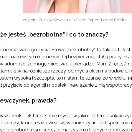
zdjęcie: Zuza Krajewska dla Salon Expert Loreal Polska
e jesteś „bezrobotna” i co to znaczy?
mencie swojego życia. Słowo „bezrobotny” to taki żart. Jest
cie nie mam w tym momencie tej bezpiecznej, stałej pracy. Pr
świadomość, że mogę mieć swoje pieniądze. Mam 2 ręce, 2 n
am się w najróżniejsze rzeczy, od mycia okien na budowie, r
e jestem wysoka i szczupła, to miałam tę szansę, że w wieku 
 przyjście do agencji modelek i nawiązanie z nią współpracy
ziewczynek, prawda?
wsze kroki. Jak teraz sobie myślę, w jakim jestem punkcie 
ele rzeczy, które teraz dzieje się w moim życiu, jest spełnien
ć bezrobotna (śmiech), ale marzyłam o licznych podróżach, 