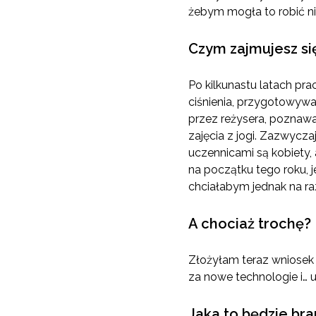
żebym mogła to robić ni
Czym zajmujesz się
Po kilkunastu latach pr
ciśnienia, przygotowywa
przez reżysera, poznawa
zajęcia z jogi. Zazwycz
uczennicami są kobiety, 
na początku tego roku, je
chciałabym jednak na r
A chociaż trochę?
Złożyłam teraz wniosek
za nowe technologie i… uc
Jaka to będzie br