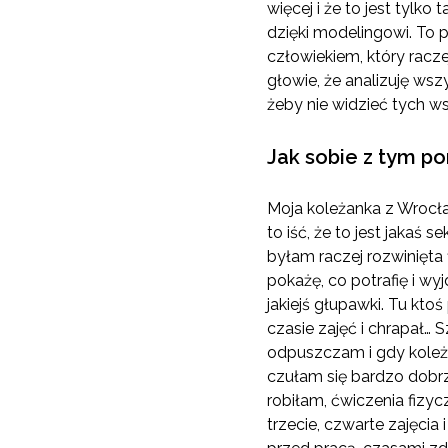
więcej i że to jest tylk
dzięki modelingowi. To 
człowiekiem, który racze
głowie, że analizuję ws
żeby nie widzieć tych ws
Jak sobie z tym po
Moja koleżanka z Wrocław
to iść, że to jest jakaś 
byłam raczej rozwinięta
pokażę, co potrafię i wy
jakiejś głupawki. Tu ktoś
czasie zajęć i chrapał…
odpuszczam i gdy koleż
czułam się bardzo dobrz
robiłam, ćwiczenia fizy
trzecie, czwarte zajęcia