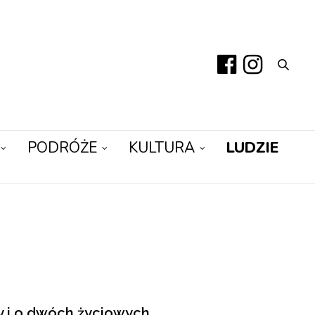
PODRÓŻE
KULTURA
LUDZIE
y i o dwóch życiowych