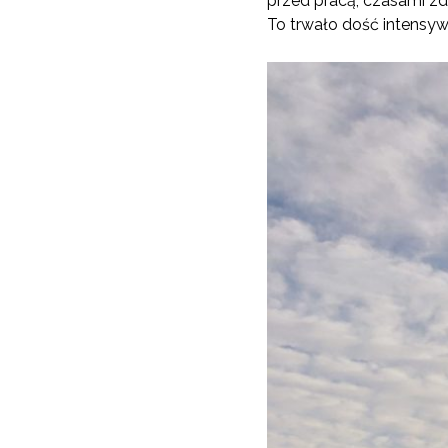
przed pracą, czasami zda
To trwało dość intensy