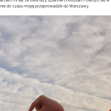
rzało mi się, że dwa razy dziennie chodziłam i bardzo się w
wnie do czasu mojej przeprowadzki do Warszawy.