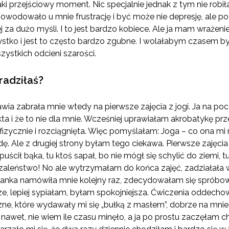
o taki przejściowy moment. Nic specjalnie jednak z tym nie r
powodowało u mnie frustrację i być może nie depresję, ale p
j za dużo myśli. I to jest bardzo kobiece. Ale ja mam wrażen
zystko i jest to często bardzo zgubne. I wolałabym czasem by
zystkich odcieni szarości.
radziłaś?
ia zabrała mnie wtedy na pierwsze zajęcia z jogi. Ja na poc
sekta i że to nie dla mnie. Wcześniej uprawiałam akrobatykę prz
 fizycznie i rozciągnięta. Więc pomyślałam: Joga – co ona mi
jdę. Ale z drugiej strony byłam tego ciekawa. Pierwsze zajęc
 puścił bąka, tu ktoś sapał, bo nie mógł się schylić do ziemi, t
 Szaleństwo! No ale wytrzymałam do końca zajęć, zadziałała 
anka namówiła mnie kolejny raz, zdecydowałam się spróbo
e, lepiej sypiałam, byłam spokojniejsza. Ćwiczenia oddechowe
czne, które wydawały mi się „bułką z masłem”, dobrze na mnie
 i nawet, nie wiem ile czasu minęło, a ja po prostu zaczęłam 