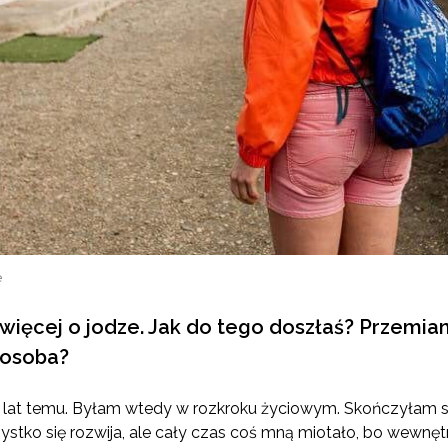
e
więcej o jodze. Jak do tego doszłaś? Przemian
 osoba?
 lat temu. Byłam wtedy w rozkroku życiowym. Skończyłam st
ystko się rozwija, ale cały czas coś mną miotało, bo wewnę