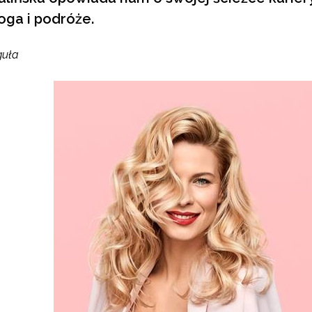
joga i podróże.
guła