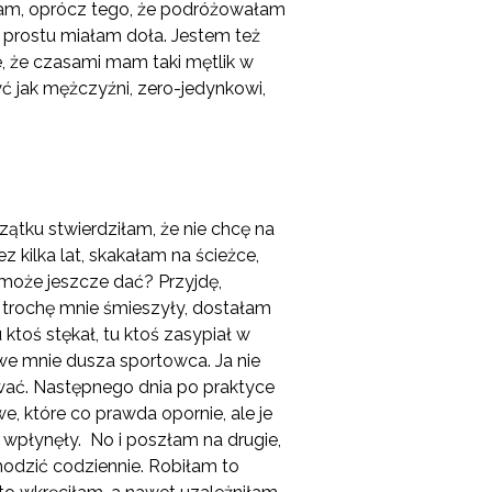
obiłam, oprócz tego, że podróżowałam
o prostu miałam doła. Jestem też
ie, że czasami mam taki mętlik w
ć jak mężczyźni, zero-jedynkowi,
zątku stwierdziłam, że nie chcę na
ez kilka lat, skakałam na ścieżce,
 może jeszcze dać? Przyjdę,
ia trochę mnie śmieszyły, dostałam
u ktoś stękał, tu ktoś zasypiał w
we mnie dusza sportowca. Ja nie
wać. Następnego dnia po praktyce
, które co prawda opornie, ale je
 wpłynęły. No i poszłam na drugie,
chodzić codziennie. Robiłam to