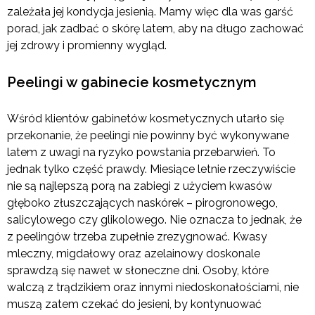
zależała jej kondycja jesienią. Mamy więc dla was garść
porad, jak zadbać o skórę latem, aby na długo zachować
jej zdrowy i promienny wygląd.
Peelingi w gabinecie kosmetycznym
Wśród klientów gabinetów kosmetycznych utarło się
przekonanie, że peelingi nie powinny być wykonywane
latem z uwagi na ryzyko powstania przebarwień. To
jednak tylko część prawdy. Miesiące letnie rzeczywiście
nie są najlepszą porą na zabiegi z użyciem kwasów
głęboko złuszczających naskórek – pirogronowego,
salicylowego czy glikolowego. Nie oznacza to jednak, że
z peelingów trzeba zupełnie zrezygnować. Kwasy
mleczny, migdałowy oraz azelainowy doskonale
sprawdzą się nawet w słoneczne dni. Osoby, które
walczą z trądzikiem oraz innymi niedoskonałościami, nie
muszą zatem czekać do jesieni, by kontynuować