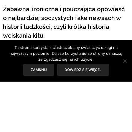
Zabawna, ironiczna i pouczająca opowieść
o najbardziej soczystych fake newsach w
historii ludzkości, czyli krótka historia
wciskania kitu.
Ta strona korzysta z ciasteczek aby świadczyć usługi na
Tekst: Sylwia Skorstad
najwyższym poziomie. Dalsze korzystanie ze strony oznacza,
że zgadzasz się na ich użycie.
ZAMKNIJ
DOWIEDZ SIĘ WIĘCEJ