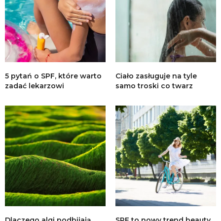
5 pytań o SPF, które warto
Ciało zasługuje na tyle
zadać lekarzowi
samo troski co twarz
Dlaczego algi podbijają
SPF to nowy trend beauty