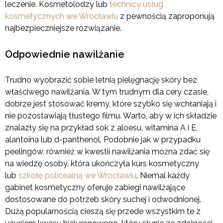
leczenie. Kosmetolodzy lub
technicy usług
kosmetycznych we Wrocławiu
z pewnością zaproponują
najbezpieczniejsze rozwiązanie.
Odpowiednie nawilżanie
Trudno wyobrazić sobie letnią pielęgnację skóry bez
właściwego nawilżania. W tym trudnym dla cery czasie,
dobrze jest stosować kremy, które szybko się wchłaniają i
nie pozostawiają tłustego filmu. Warto, aby w ich składzie
znalazły się na przykład sok z aloesu, witamina A i E,
alantoina lub d-panthenol. Podobnie jak w przypadku
peelingów, również w kwestii nawilżania można zdać się
na wiedzę osoby, która ukończyła kurs kosmetyczny
lub
szkołę policealną we Wrocławiu
. Niemal każdy
gabinet kosmetyczny oferuje zabiegi nawilżające
dostosowane do potrzeb skóry suchej i odwodnionej.
Dużą popularnością cieszą się przede wszystkim te z