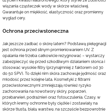
użyciem kwasu hialuronowego, który słynie ze zdolności
wiązania cząsteczek wody w skórze właściwej.
Gwarantuje on miękkość, elastyczność oraz promienny
wygląd cery.
Ochrona przeciwsłoneczna
Jak jeszcze zadbać o skórę latem? Podstawą pielęgnacji
jest ochrona przed silnym promieniowaniem UV. Z
opalania nie trzeba całkowicie rezygnować – wystarczy
zabezpieczyć się przed szkodliwym działaniem słońca i
stosować wysokie filtry (przynajmniej z faktorem od 30
do 50 SPV). To dzięki nim skóra zachowuje jędrność oraz
młodość przez kolejne lata. Kosmetyki z filtrami
przeciwsłonecznymi zmniejszają również ryzyko
zachorowania na nowotwory skóry, poparzeń,
przebarwień, podrażnień oraz fotouczulenia. Czasy, w
których kremy ochronne były ciężkie i zostawiały na
skórze tłustą, białą warstwę, na szczęście bezpowrotnie