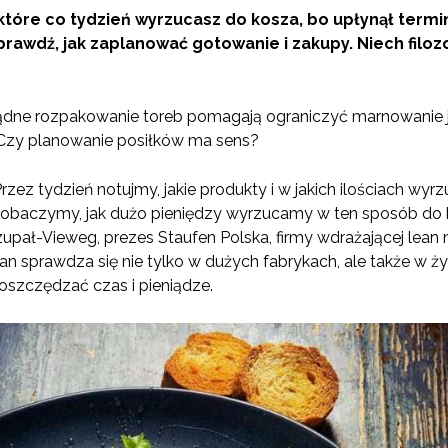
, które co tydzień wyrzucasz do kosza, bo upłynął term
prawdź, jak zaplanować gotowanie i zakupy. Niech filozo
ądne rozpakowanie toreb pomagają ograniczyć marnowanie j
Czy planowanie posiłków ma sens?
ez tydzień notujmy, jakie produkty i w jakich ilościach wyrz
obaczymy, jak dużo pieniędzy wyrzucamy w ten sposób do 
upał-Vieweg, prezes Staufen Polska, firmy wdrażającej lean
 lean sprawdza się nie tylko w dużych fabrykach, ale także
oszczędzać czas i pieniądze.