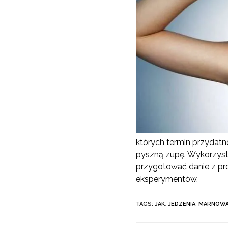
których termin przydatn
pyszną zupę. Wykorzystu
przygotować danie z pro
eksperymentów.
TAGS:
JAK
,
JEDZENIA
,
MARNOW