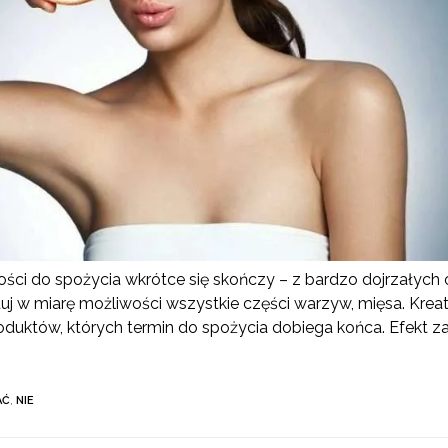
ości do spożycia wkrótce się skończy – z bardzo dojrzałyc
j w miarę możliwości wszystkie części warzyw, mięsa. Krea
duktów, których termin do spożycia dobiega końca. Efekt zai
AĆ
,
NIE