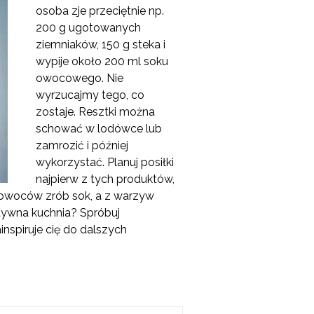
osoba zje przeciętnie np.
200 g ugotowanych
ziemniaków, 150 g steka i
wypije około 200 ml soku
owocowego. Nie
wyrzucajmy tego, co
zostaje. Resztki można
schować w lodówce lub
zamrozić i później
wykorzystać. Planuj posiłki
najpierw z tych produktów,
h owoców zrób sok, a z warzyw
tywna kuchnia? Spróbuj
nspiruje cię do dalszych