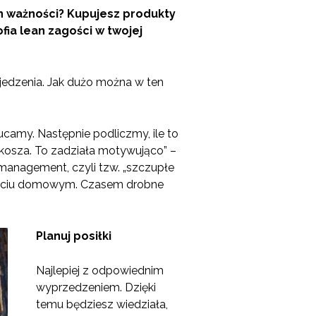
in ważności? Kupujesz produkty
fia lean zagości w twojej
edzenia. Jak dużo można w ten
ucamy. Następnie podliczmy, ile to
kosza. To zadziała motywująco” –
 management, czyli tzw. „szczupłe
 w życiu domowym. Czasem drobne
Planuj posiłki
Najlepiej z odpowiednim
wyprzedzeniem. Dzięki
temu będziesz wiedziała,