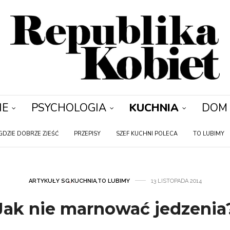
IE
PSYCHOLOGIA
KUCHNIA
DOM
GDZIE DOBRZE ZJEŚĆ
PRZEPISY
SZEF KUCHNI POLECA
TO LUBIMY
ARTYKUŁY SG
,
KUCHNIA
,
TO LUBIMY
13 LISTOPADA 2014
Jak nie marnować jedzenia