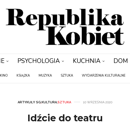
IE
PSYCHOLOGIA
KUCHNIA
DOM
KINO
KSIĄŻKA
MUZYKA
SZTUKA
WYDARZENIA KULTURALNE
ARTYKUŁY SG
,
KULTURA
,
SZTUKA
10 WRZEŚNIA 2020
Idźcie do teatru