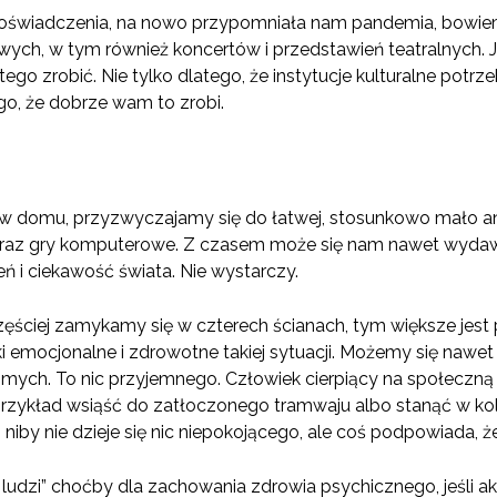
 doświadczenia, na nowo przypomniała nam pandemia, bowi
ch, w tym również koncertów i przedstawień teatralnych. Je
 tego zrobić. Nie tylko dlatego, że instytucje kulturalne potr
o, że dobrze wam to zrobi.
w domu, przyzwyczajamy się do łatwej, stosunkowo mało anga
a oraz gry komputerowe. Z czasem może się nam nawet wydaw
ń i ciekawość świata. Nie wystarczy.
zęściej zamykamy się w czterech ścianach, tym większe jes
i emocjonalne i zdrowotne takiej sytuacji. Możemy się naw
mych. To nic przyjemnego. Człowiek cierpiący na społeczną f
przykład wsiąść do zatłoczonego tramwaju albo stanąć w kole
e, niby nie dzieje się nic niepokojącego, ale coś podpowiada, 
ludzi” choćby dla zachowania zdrowia psychicznego, jeśli a