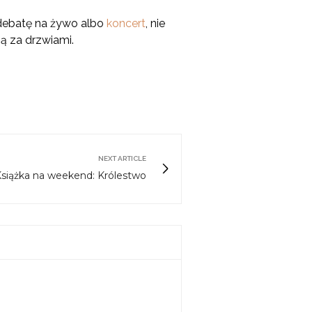
y debatę na żywo albo
koncert
, nie
ną za drzwiami.
NEXT ARTICLE
siążka na weekend: Królestwo