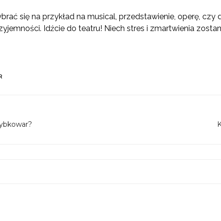
ybrać się na przykład na musical, przedstawienie, operę, cz
zyjemności. Idźcie do teatru! Niech stres i zmartwienia zosta
R
zybkowar?
K