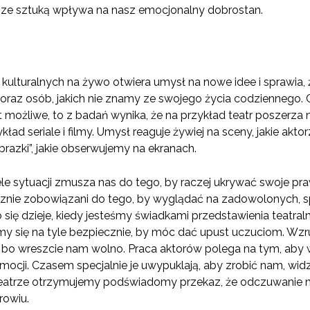
t ze sztuką wpływa na nasz emocjonalny dobrostan.
kulturalnych na żywo otwiera umysł na nowe idee i sprawia
 oraz osób, jakich nie znamy ze swojego życia codziennego. C
 możliwe, to z badań wynika, że na przykład teatr poszerza n
ykład seriale i filmy. Umysł reaguje żywiej na sceny, jakie a
obrazki”, jakie obserwujemy na ekranach.
le sytuacji zmusza nas do tego, by raczej ukrywać swoje p
cznie zobowiązani do tego, by wyglądać na zadowolonych, 
 się dzieje, kiedy jesteśmy świadkami przedstawienia teatraln
y się na tyle bezpiecznie, by móc dać upust uczuciom. Wzr
 bo wreszcie nam wolno. Praca aktorów polega na tym, aby
ocji. Czasem specjalnie je uwypuklają, aby zrobić nam, wid
eatrze otrzymujemy podświadomy przekaz, że odczuwanie nie 
rowiu.