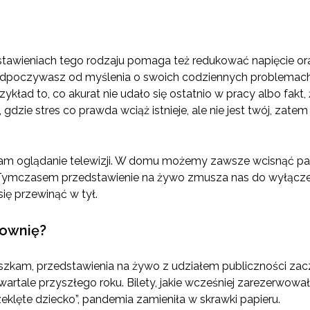
tawieniach tego rodzaju pomaga też redukować napięcie oraz
, odpoczywasz od myślenia o swoich codziennych problemach
rzykład to, co akurat nie udało się ostatnio w pracy albo fakt
, gdzie stres co prawda wciąż istnieje, ale nie jest twój, z
nam oglądanie telewizji. W domu możemy zawsze wcisnąć pau
Tymczasem przedstawienie na żywo zmusza nas do wyłączenie
a się przewinąć w tył.
downię?
szkam, przedstawienia na żywo z udziałem publiczności za
wartale przyszłego roku. Bilety, jakie wcześniej zarezerwow
rzeklęte dziecko”, pandemia zamieniła w skrawki papieru.