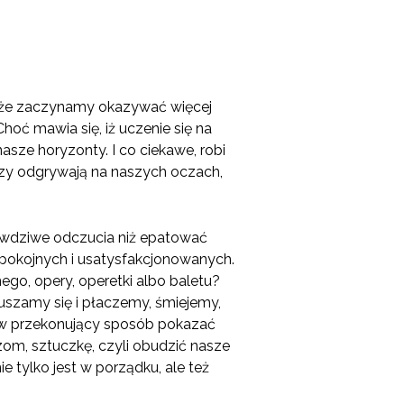
, że zaczynamy okazywać więcej
hoć mawia się, iż uczenie się na
asze horyzonty. I co ciekawe, robi
ktorzy odgrywają na naszych oczach,
rawdziwe odczucia niż epatować
spokojnych i usatysfakcjonowanych.
ego, opery, operetki albo baletu?
uszamy się i płaczemy, śmiejemy,
 w przekonujący sposób pokazać
zom, sztuczkę, czyli obudzić nasze
tylko jest w porządku, ale też