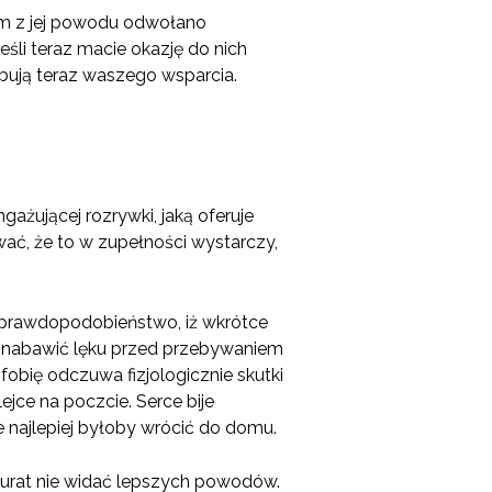
em z jej powodu odwołano
śli teraz macie okazję do nich
zebują teraz waszego wsparcia.
żującej rozrywki, jaką oferuje
ać, że to w zupełności wystarczy,
t prawdopodobieństwo, iż wkrótce
et nabawić lęku przed przebywaniem
obię odczuwa fizjologicznie skutki
jce na poczcie. Serce bije
że najlepiej byłoby wrócić do domu.
kurat nie widać lepszych powodów.