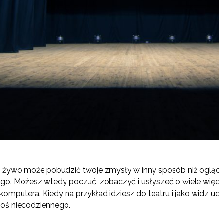
 żywo może pobudzić twoje zmysły w inny sposób niż ogląda
ego. Możesz wtedy poczuć, zobaczyć i usłyszeć o wiele wię
komputera. Kiedy na przykład idziesz do teatru i jako widz u
 coś niecodziennego.