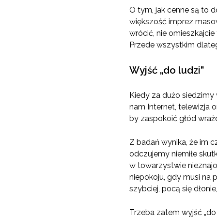
O tym, jak cenne są to
większość imprez masowy
wrócić, nie omieszkajcie
Przede wszystkim dlateg
Wyjść „do ludzi”
Kiedy za dużo siedzimy 
nam Internet, telewizj
by zaspokoić głód wraże
Z badań wynika, że im c
odczujemy niemiłe skutk
w towarzystwie nieznajo
niepokoju, gdy musi na 
szybciej, pocą się dłoni
Trzeba zatem wyjść „do 