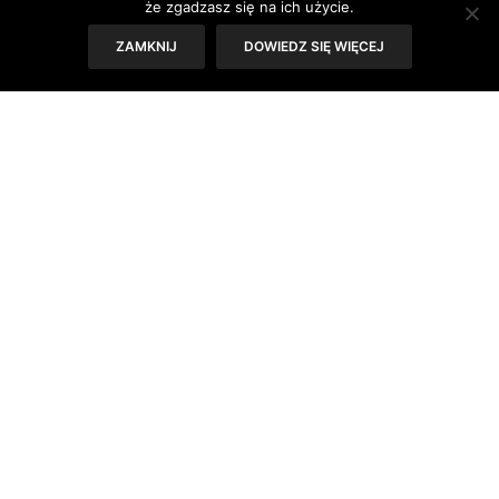
że zgadzasz się na ich użycie.
niezawodny tusz pogrubiający, jak sama
ZAMKNIJ
DOWIEDZ SIĘ WIĘCEJ
nazwa wskazuje, doskonale pogrubia włoski
i wpływa na zmysłowe spojrzenie. Czym
cechuje się ten kosmetyk?