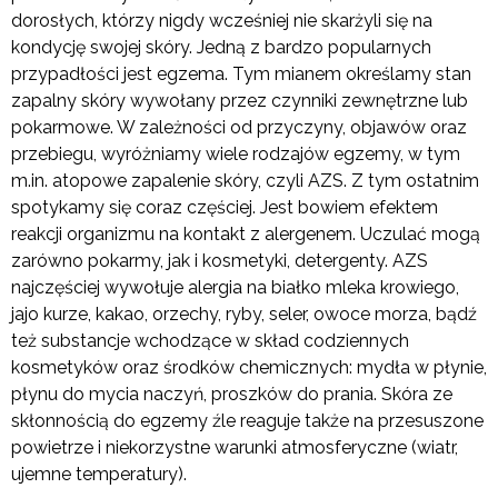
dorosłych, którzy nigdy wcześniej nie skarżyli się na
kondycję swojej skóry. Jedną z bardzo popularnych
przypadłości jest egzema. Tym mianem określamy stan
zapalny skóry wywołany przez czynniki zewnętrzne lub
pokarmowe. W zależności od przyczyny, objawów oraz
przebiegu, wyróżniamy wiele rodzajów egzemy, w tym
m.in. atopowe zapalenie skóry, czyli AZS. Z tym ostatnim
spotykamy się coraz częściej. Jest bowiem efektem
reakcji organizmu na kontakt z alergenem. Uczulać mogą
zarówno pokarmy, jak i kosmetyki, detergenty. AZS
najczęściej wywołuje alergia na białko mleka krowiego,
jajo kurze, kakao, orzechy, ryby, seler, owoce morza, bądź
też substancje wchodzące w skład codziennych
kosmetyków oraz środków chemicznych: mydła w płynie,
płynu do mycia naczyń, proszków do prania. Skóra ze
skłonnością do egzemy źle reaguje także na przesuszone
powietrze i niekorzystne warunki atmosferyczne (wiatr,
ujemne temperatury).