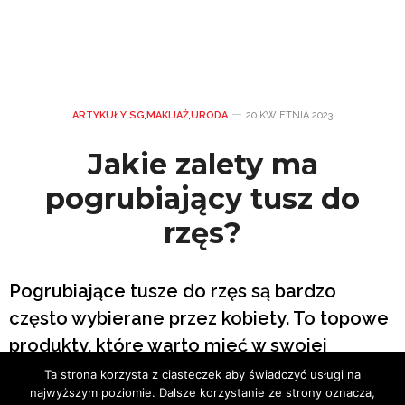
ARTYKUŁY SG
,
MAKIJAŻ
,
URODA
20 KWIETNIA 2023
Jakie zalety ma
pogrubiający tusz do
rzęs?
Pogrubiające tusze do rzęs są bardzo
często wybierane przez kobiety. To topowe
produkty, które warto mieć w swojej
kosmetyczce. Dzięki nim codzienny makijaż
Ta strona korzysta z ciasteczek aby świadczyć usługi na
najwyższym poziomie. Dalsze korzystanie ze strony oznacza,
staje się szybszy i przyjemniejszy. Poza tym