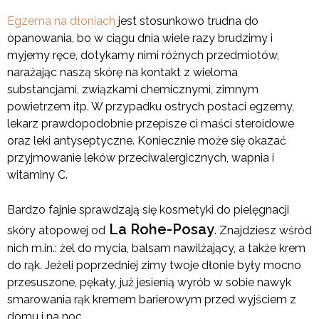
Egzema na dłoniach
jest stosunkowo trudna do
opanowania, bo w ciągu dnia wiele razy brudzimy i
myjemy ręce, dotykamy nimi różnych przedmiotów,
narażając naszą skórę na kontakt z wieloma
substancjami, związkami chemicznymi, zimnym
powietrzem itp. W przypadku ostrych postaci egzemy,
lekarz prawdopodobnie przepisze ci maści steroidowe
oraz leki antyseptyczne. Koniecznie może się okazać
przyjmowanie leków przeciwalergicznych, wapnia i
witaminy C.
Bardzo fajnie sprawdzają się kosmetyki do pielęgnacji
La Rohe-Posay
skóry atopowej od
. Znajdziesz wśród
nich m.in.: żel do mycia, balsam nawilżający, a także krem
do rąk. Jeżeli poprzedniej zimy twoje dłonie były mocno
przesuszone, pękały, już jesienią wyrób w sobie nawyk
smarowania rąk kremem barierowym przed wyjściem z
domu i na noc.