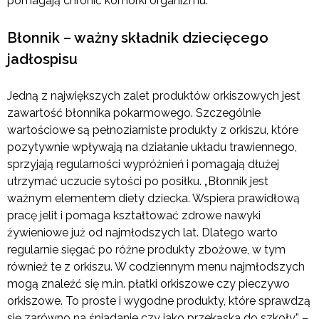
pomagają chronić komórki organizmu.
Błonnik – ważny składnik dziecięcego
jadłospisu
Jedną z największych zalet produktów orkiszowych jest
zawartość błonnika pokarmowego. Szczególnie
wartościowe są pełnoziarniste produkty z orkiszu, które
pozytywnie wpływają na działanie układu trawiennego,
sprzyjają regularności wypróżnień i pomagają dłużej
utrzymać uczucie sytości po posiłku. „Błonnik jest
ważnym elementem diety dziecka. Wspiera prawidłową
pracę jelit i pomaga kształtować zdrowe nawyki
żywieniowe już od najmłodszych lat. Dlatego warto
regularnie sięgać po różne produkty zbożowe, w tym
również te z orkiszu. W codziennym menu najmłodszych
mogą znaleźć się m.in. płatki orkiszowe czy pieczywo
orkiszowe. To proste i wygodne produkty, które sprawdzą
się zarówno na śniadanie czy jako przekąska do szkoły” –