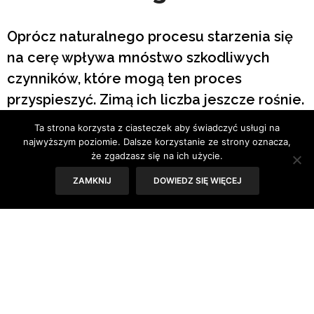
Oprócz naturalnego procesu starzenia się
na cerę wpływa mnóstwo szkodliwych
czynników, które mogą ten proces
przyspieszyć. Zimą ich liczba jeszcze rośnie.
Negatywny wpływ na skórę ma m.in.: mróz,
Ta strona korzysta z ciasteczek aby świadczyć usługi na
suche powietrze, ostre słońce,
najwyższym poziomie. Dalsze korzystanie ze strony oznacza,
że zgadzasz się na ich użycie.
klimatyzacja, a także… smog.
ZAMKNIJ
DOWIEDZ SIĘ WIĘCEJ