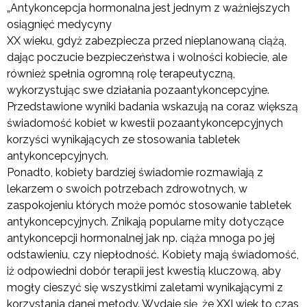
„Antykoncepcja hormonalna jest jednym z ważniejszych
osiągnięć medycyny
XX wieku, gdyż zabezpiecza przed nieplanowaną ciążą,
dając poczucie bezpieczeństwa i wolności kobiecie, ale
również spełnia ogromną rolę terapeutyczną,
wykorzystując swe działania pozaantykoncepcyjne.
Przedstawione wyniki badania wskazują na coraz większą
świadomość kobiet w kwestii pozaantykoncepcyjnych
korzyści wynikających ze stosowania tabletek
antykoncepcyjnych.
Ponadto, kobiety bardziej świadomie rozmawiają z
lekarzem o swoich potrzebach zdrowotnych, w
zaspokojeniu których może pomóc stosowanie tabletek
antykoncepcyjnych. Znikają popularne mity dotyczące
antykoncepcji hormonalnej jak np. ciąża mnoga po jej
odstawieniu, czy niepłodność. Kobiety mają świadomość,
iż odpowiedni dobór terapii jest kwestią kluczową, aby
mogły cieszyć się wszystkimi zaletami wynikającymi z
korzystania danej metody. Wydaje się, że XXI wiek to czas