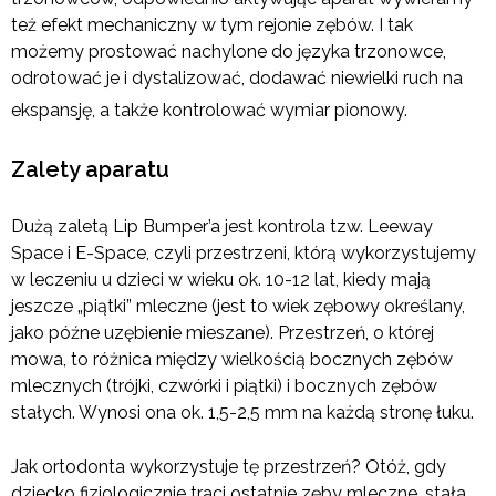
też efekt mechaniczny w tym rejonie zębów. I tak
możemy prostować nachylone do języka trzonowce,
odrotować je i dystalizować, dodawać niewielki ruch na
ekspansję, a także kontrolować wymiar pionowy.
Zalety aparatu
Dużą zaletą Lip Bumper’a jest kontrola tzw. Leeway
Space i E-Space, czyli przestrzeni, którą wykorzystujemy
w leczeniu u dzieci w wieku ok. 10-12 lat, kiedy mają
jeszcze „piątki” mleczne (jest to wiek zębowy określany,
jako późne uzębienie mieszane). Przestrzeń, o której
mowa, to różnica między wielkością bocznych zębów
mlecznych (trójki, czwórki i piątki) i bocznych zębów
stałych. Wynosi ona ok. 1,5-2,5 mm na każdą stronę łuku.
Jak ortodonta wykorzystuje tę przestrzeń? Otóż, gdy
dziecko fizjologicznie traci ostatnie zęby mleczne, stała