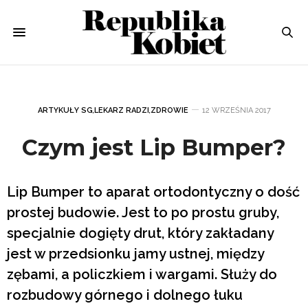
ARTYKUŁY SG
,
LEKARZ RADZI
,
ZDROWIE
12 WRZEŚNIA 2017
Czym jest Lip Bumper?
Lip Bumper to aparat ortodontyczny o dość
prostej budowie. Jest to po prostu gruby,
specjalnie dogięty drut, który zakładany
jest w przedsionku jamy ustnej, między
zębami, a policzkiem i wargami. Służy do
rozbudowy górnego i dolnego łuku