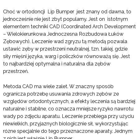
Choć w ortodoncji Lip Bumper jest znany od dawna, to
jednocześnie nie jest zbyt popularny. Jest on istotnym
elementem techniki CAD (Coordinated Arch Development
– Wielokierunkowa Jednoczesna Rozbudowa Łuków
Zębowych). Leczenie wad zgryzu tą metodą pozwala
ustawić zęby w przestrzeni neutralnej, tzn. takiej, gdzie
siły mięśni języka, warg i policzków równoważą się. Jest
to najbardziej optymalna i naturalna dla zębów
przestrzeń.
Metoda CAD ma wiele zalet. W znaczny sposób
ogranicza potrzebę usuwania zdrowych zębów ze
względów ortodontycznych, a efekty leczenia są bardziej
naturalne i stabilne, co oznacza mniejsze ryzyko nawrotu
wady po zdjęciu aparatu. Leczenie przebiega przy użyciu
niewielkich, przyjaznych biologicznie sił, wykorzystując
różne specjalnie do tego przeznaczone aparaty. Jednym
z nich jest właśnie Lip Bumper.