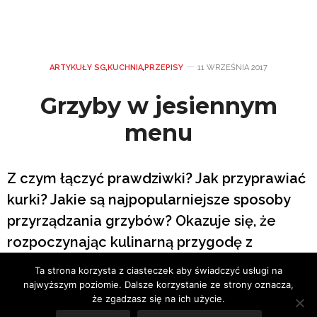
ARTYKUŁY SG
,
KUCHNIA
,
PRZEPISY
11 WRZEŚNIA 2017
Grzyby w jesiennym
menu
Z czym łączyć prawdziwki? Jak przyprawiać
kurki? Jakie są najpopularniejsze sposoby
przyrządzania grzybów? Okazuje się, że
rozpoczynając kulinarną przygodę z
daniami bazującymi na grzybach
,
można
Ta strona korzysta z ciasteczek aby świadczyć usługi na
odkryć wiele apetycznych zestawień.
najwyższym poziomie. Dalsze korzystanie ze strony oznacza,
że zgadzasz się na ich użycie.