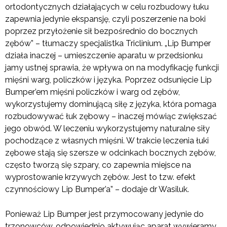
ortodontycznych działających w celu rozbudowy łuku
zapewnia jedynie ekspansję, czyli poszerzenie na boki
poprzez przyłożenie sił bezpośrednio do bocznych
zębów” – tłumaczy specjalistka Triclinium. „Lip Bumper
działa inaczej – umieszczenie aparatu w przedsionku
jamy ustnej sprawia, że wpływa on na modyfikację funkcji
mięśni warg, policzków i języka. Poprzez odsunięcie Lip
Bumper’em mięśni policzków i warg od zębów,
wykorzystujemy dominującą siłę z języka, która pomaga
rozbudowywać łuk zębowy – inaczej mówiąc zwiększać
jego obwód. W leczeniu wykorzystujemy naturalne siły
pochodzące z własnych mięśni. W trakcie leczenia łuki
zębowe stają się szersze w odcinkach bocznych zębów,
często tworzą się szpary, co zapewnia miejsce na
wyprostowanie krzywych zębów. Jest to tzw. efekt
czynnościowy Lip Bumper’a” – dodaje dr Wasiluk.
Ponieważ Lip Bumper jest przymocowany jedynie do
trzonowców, odpowiednio aktywując aparat wywieramy