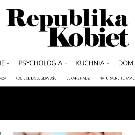
IE
PSYCHOLOGIA
KUCHNIA
DOM
IĄŻA
KOBIECE DOLEGLIWOŚCI
LEKARZ RADZI
NATURALNE TERAPIE
APARAT ORTODONTY