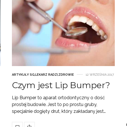
ARTYKUŁY SG
,
LEKARZ RADZI
,
ZDROWIE
12 WRZEŚNIA 2017
Czym jest Lip Bumper?
Lip Bumper to aparat ortodontyczny o dość
prostej budowie. Jest to po prostu gruby,
specjalnie dogięty drut, który zakładany jest…