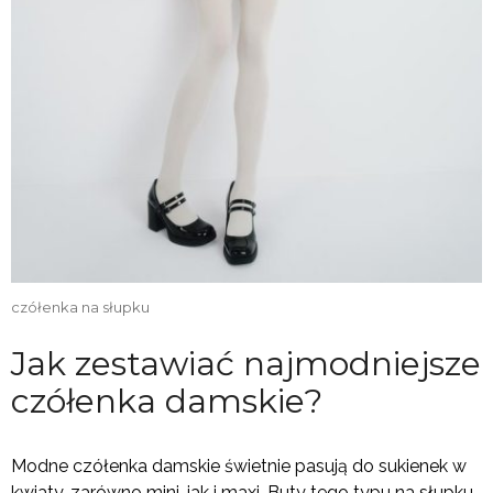
czółenka na słupku
Jak zestawiać najmodniejsze
czółenka damskie?
Modne czółenka damskie świetnie pasują do sukienek w
kwiaty, zarówno mini, jak i maxi. Buty tego typu na słupku