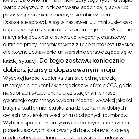
warto połączyć z rozkloszowaną spódnicą, gładką lub
plisowaną oraz wciąż modnym kombinezonem.
Doskonale sprawdzą się w zestawieniu z mini sukienką o
dopasowanym fasonie oraz szortami z jeansu. W duecie z
marynarką pozwolą ci stworzyć wygodny, casualowy
outfit do pracy, natomiast wraz z topem możesz uzyskać
efektowne zestawienie, uniwersalnie sprawdzające się w
. Do tego zestawu koniecznie
każdej sytuacji
dobierz jeansy o dopasowanym kroju
.
Wysokiej jakości czółenka damskie od najbardziej
uznanych producentów znajdziesz w ofercie CCC, gdzie
na stronach sklepu online oraz stacjonarnie masz
gwarancję ogromnego wyboru. Modne i wysokiej jakości
buty na platformie i słupku znajdziesz tam w dobrych
cenach, w szerokim wachlarzu dostępnych rozmiarów.
Wybieraj spośród intensywnych, modnych kolorów oraz
ponadczasowych, stonowanych barw obuwia, które są
modne obecnie i długo pozostaną wśród trendów w