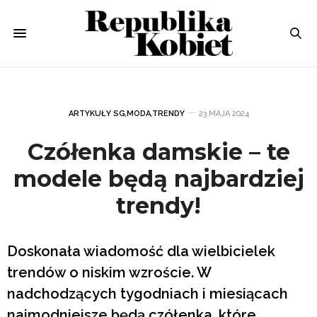
ARTYKUŁY SG
,
MODA
,
TRENDY
23 MAJA 2024
Czółenka damskie – te
modele będą najbardziej
trendy!
Doskonała wiadomość dla wielbicielek
trendów o niskim wzroście. W
nadchodzących tygodniach i miesiącach
najmodniejsze będą czółenka, które