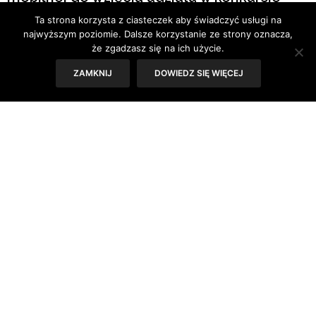
Magic Moments Awards 2024. W sześciu
Ta strona korzysta z ciasteczek aby świadczyć usługi na
najwyższym poziomie. Dalsze korzystanie ze strony oznacza,
kategoriach czeka aż 59 nagród.
że zgadzasz się na ich użycie.
Poszczególni uczestnicy otrzymają szansę
ZAMKNIJ
DOWIEDZ SIĘ WIĘCEJ
na zdobycie nagrody o wartości 15 000
dolarów!