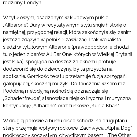
rodzinny Londyn.
W tytułowym, osadzonym w klubowym pulsie
„Allbarone”, Dury w recytatywnym stylu snuje historię o
namiętnej, przygodnej relacji, która zakończyła się, zanim
jeszcze zdążyła w pełni się zawiązać. I tak wokalista
siedzi w tytułowym Allbarone (prawdopodobnie chodzi
tu o jeden z barów All Bar One, których w Wielkiej Brytanii
jest kilka), spogląda na deszcz za oknem i próbuje
dodzwonić się do dziewczyny, by ta przyszła na
spotkanie. Gorzkość tekstu przełamuje fuzja sprzęgań i
galopującej, skocznej muzyki. Do tańczenia w sam raz.
Podobną melodyjną nośnością odznaczają się
„Schadenfreude”, stanowiące niejako liryczną i muzyczną
kontynuację „Allbarone” oraz funkowe „Kubla Khan”.
W drugiej połowie albumu disco schodzi na drugi plan i
stery przejmują wpływy rockowe. Zachwyca „Alpha Dog”,
podkręcony soczystym, chwytliwym basem i „The Other