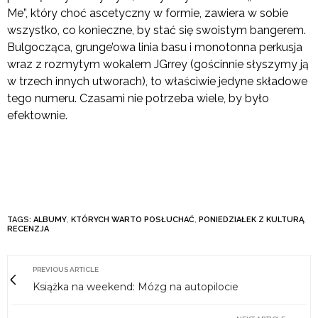
Me”, który choć ascetyczny w formie, zawiera w sobie
wszystko, co konieczne, by stać się swoistym bangerem.
Bulgocząca, grunge’owa linia basu i monotonna perkusja
wraz z rozmytym wokalem JGrrey (gościnnie słyszymy ją
w trzech innych utworach), to właściwie jedyne składowe
tego numeru. Czasami nie potrzeba wiele, by było
efektownie.
TAGS:
ALBUMY
,
KTÓRYCH WARTO POSŁUCHAĆ
,
PONIEDZIAŁEK Z KULTURĄ
,
RECENZJA
PREVIOUS ARTICLE
Książka na weekend: Mózg na autopilocie