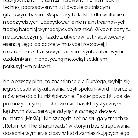
techno, podrasowanym tu i ówdzie dudniącym
gitarowym basem. Wspaniały to koktajl dla wielbicieli
nieoczywistych, zdecydowanie nie mainstreamowych,
trochę bardziej wymagających brzmień. Wypełniaczy tu
nie uświadczymy. Każdy z utworów jest napakowany
esencją tego, co dobre w muzyce i rockowej, i
elektronicznej: transowym pulsem, syntezatorowymi
ozdobnikami, hipnotyczną melodią i solidnym
perkusyjnym pulsem.
Na pierwszy plan, co znamienne dla Dury’ego, wybija się
jego sposób artykułowania, czyli spoken-word – bardziej
mówienie do bitu, niż śpiewanie. Baxter powoli ślizga się
po muzycznym podkładzie i w charakterystycznym
kąśliwym stylu serwuje satyrę na samego siebie w
numerze „Mr W4”. Nie szczędzi też na wulgaryzmach w
„Return Of The Sharpheads”, w którym bez skrępowania
dosadnie wymierza ciosy w ludzi zamieszkujących jego