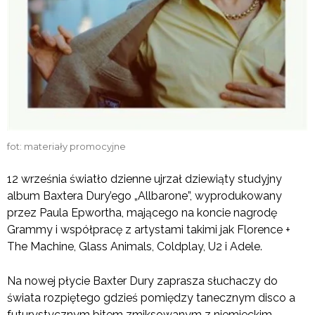
fot: materiały promocyjne
12 września światło dzienne ujrzał dziewiąty studyjny
album Baxtera Dury’ego „Allbarone”, wyprodukowany
przez Paula Epwortha, mającego na koncie nagrodę
Grammy i współpracę z artystami takimi jak Florence +
The Machine, Glass Animals, Coldplay, U2 i Adele.
Na nowej płycie Baxter Dury zaprasza słuchaczy do
świata rozpiętego gdzieś pomiędzy tanecznym disco a
futurystycznym bitem zmiksowanym z niemieckim