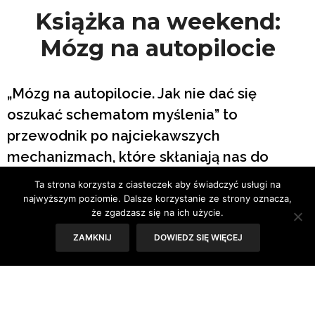
Książka na weekend:
Mózg na autopilocie
„Mózg na autopilocie. Jak nie dać się
oszukać schematom myślenia” to
przewodnik po najciekawszych
mechanizmach, które skłaniają nas do
myślenia i działania w określony sposób.
Ta strona korzysta z ciasteczek aby świadczyć usługi na
Jeśli myślisz, że błędy poznawcze nie
najwyższym poziomie. Dalsze korzystanie ze strony oznacza,
że zgadzasz się na ich użycie.
dotyczą ciebie, bo radzisz sobie z
ZAMKNIJ
DOWIEDZ SIĘ WIĘCEJ
krytycznym myśleniem lepiej od innych
ludzi, to znak, że powinnaś przeczytać tę
książkę.