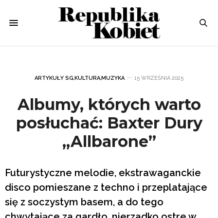
ARTYKUŁY SG
,
KULTURA
,
MUZYKA
15 WRZEŚNIA 2025
Albumy, których warto
posłuchać: Baxter Dury
„Allbarone”
Futurystyczne melodie, ekstrawaganckie
disco pomieszane z techno i przeplatające
się z soczystym basem, a do tego
chwytające za gardło, nierzadko ostre w