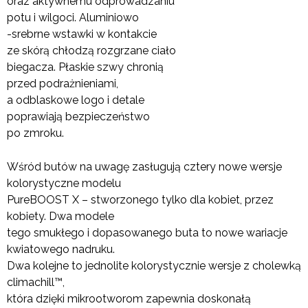
oraz aktywnemu odprowadzaniu
potu i wilgoci. Aluminiowo
-srebrne wstawki w kontakcie
ze skórą chłodzą rozgrzane ciało
biegacza. Płaskie szwy chronią
przed podrażnieniami,
a odblaskowe logo i detale
poprawiają bezpieczeństwo
po zmroku.
Wśród butów na uwagę zasługują cztery nowe wersje
kolorystyczne modelu
PureBOOST X – stworzonego tylko dla kobiet, przez
kobiety. Dwa modele
tego smukłego i dopasowanego buta to nowe wariacje
kwiatowego nadruku.
Dwa kolejne to jednolite kolorystycznie wersje z cholewką
climachill™,
która dzięki mikrootworom zapewnia doskonałą