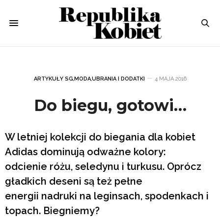
ARTYKUŁY SG
,
MODA
,
UBRANIA I DODATKI
4 MAJA 2016
Do biegu, gotowi…
W letniej kolekcji do biegania dla kobiet
Adidas dominują odważne kolory:
odcienie różu, seledynu i turkusu. Oprócz
gładkich deseni są też pełne
energii nadruki na leginsach, spodenkach i
topach. Biegniemy?