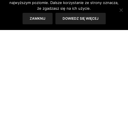
najwięcej problemów mamy z codziennym
najwyższym poziomie. Dalsze korzystanie ze strony oznacza,
że zgadzasz się na ich użycie.
utrzymaniem porządku w domu.
ZAMKNIJ
DOWIEDZ SIĘ WIĘCEJ
Sprzątanie