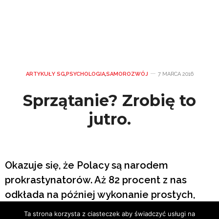
ARTYKUŁY SG
,
PSYCHOLOGIA
,
SAMOROZWÓJ
7 MARCA 2016
Sprzątanie? Zrobię to
jutro.
Okazuje się, że Polacy są narodem
prokrastynatorów. Aż 82 procent z nas
odkłada na później wykonanie prostych,
codziennych czynności. My, kobiety,
Ta strona korzysta z ciasteczek aby świadczyć usługi na