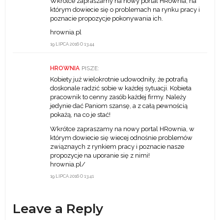
Wkrótce zapraszamy na nowy portal HRownia, na
którym dowiecie się o problemach na rynku pracy i
poznacie propozycje pokonywania ich.
hrownia.pl
19 LIPCA 2016 O 13:44
HROWNIA
PISZE:
Kobiety już wielokrotnie udowodniły, że potrafią
doskonale radzić sobie w każdej sytuacji. Kobieta
pracownik to cenny zasób każdej firmy. Należy
jedynie dać Paniom szansę, a z całą pewnością
pokażą, na co je stać!
Wkrótce zapraszamy na nowy portal HRownia, w
którym dowiecie się wiecej odnośnie problemów
związnaych z rynkiem pracy i poznacie nasze
propozycje na uporanie się z nimi!
hrownia.pl/
19 LIPCA 2016 O 13:41
Leave a Reply