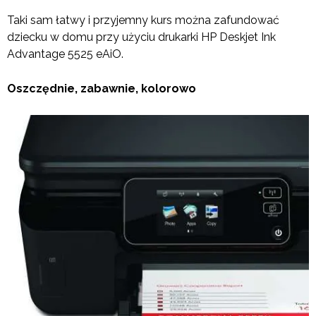
Taki sam łatwy i przyjemny kurs można zafundować
dziecku w domu przy użyciu drukarki HP Deskjet Ink
Advantage 5525 eAiO.
Oszczędnie, zabawnie, kolorowo