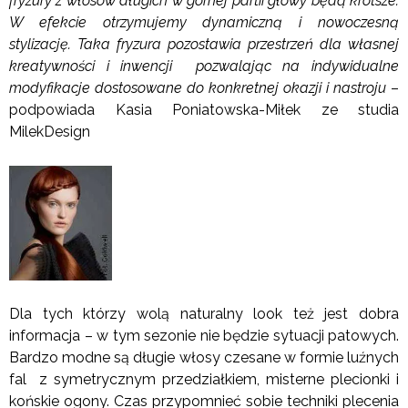
fryzury z włosów długich w górnej partii głowy będą krótsze.
W efekcie otrzymujemy dynamiczną i nowoczesną
stylizację. Taka fryzura pozostawia przestrzeń dla własnej
kreatywności i inwencji pozwalając na indywidualne
modyfikacje dostosowane do konkretnej okazji i nastroju
–
podpowiada Kasia Poniatowska-Miłek ze studia
MilekDesign
Dla tych którzy wolą naturalny look też jest dobra
informacja – w tym sezonie nie będzie sytuacji patowych.
Bardzo modne są długie włosy czesane w formie luźnych
fal z symetrycznym przedziałkiem, misterne plecionki i
końskie ogony. Czas przypomnieć sobie techniki plecenia