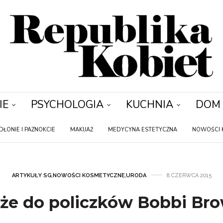
IE
PSYCHOLOGIA
KUCHNIA
DOM
DŁONIE I PAZNOKCIE
MAKIJAŻ
MEDYCYNA ESTETYCZNA
NOWOŚCI 
ARTYKUŁY SG
,
NOWOŚCI KOSMETYCZNE
,
URODA
8 CZERWCA 2015
że do policzków Bobbi Br