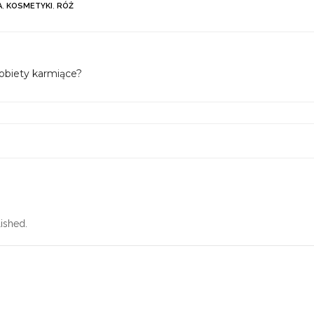
A
,
KOSMETYKI
,
RÓŻ
kobiety karmiące?
ished.