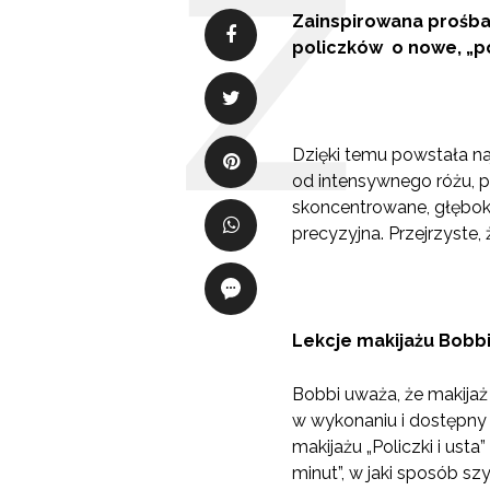
Zainspirowana prośbam
policzków o nowe, „p
Dzięki temu powstała na
od intensywnego różu, p
skoncentrowane, głęboko
precyzyjna. Przejrzyste, 
Lekcje makijażu Bobb
Bobbi uważa, że makija
w wykonaniu i dostępny 
makijażu „Policzki i ust
minut”, w jaki sposób s