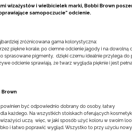
i wizażystów i wielbicielek marki, Bobbi Brown poszer
oprawiające samopoczucie” odcienie.
jbardziej zróżnicowana gama kolorystyczna:
rzez piękne korale, po ciemne odcienie jagody i na dowolną 
 sprasowane pigmenty, dzięki czemu idealnie przylega do pę
żywe odcienie sprawiają, że twarz wygląda pięknie i jest pełna
i Brown
ż powinien być odpowiednio dobrany do osoby, łatwy
dla każdego. Na wszystkich stoiskach oferujących kosmetyki
a” wizażyści uczą więc, w jaki sposób użyć koloru w swoim loo
zybko i łatwo poprawić wygląd. Wszystko to przy użyciu nowyc