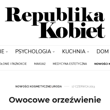
IE
PSYCHOLOGIA
KUCHNIA
DOM
DŁONIE I PAZNOKCIE
MAKIJAŻ
MEDYCYNA ESTETYCZNA
NOWOŚCI 
NOWOŚCI KOSMETYCZNE
,
URODA
17 CZERWCA 2013
Owocowe orzeźwienie