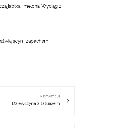
yczą
jabłka i melona. Wyciąg z
zeźwiającym zapachem
NEXT ARTICLE
Dziewczyna z tatuażem