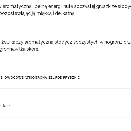
y aromatyczną i pełną energii nutę
soczystej gruszki
ze słod
pozostawiając ją miękką i delikatną.
 żelu łączy aromatyczną słodycz
soczystych winogron
z or
ogron
nawilża skórę.
NE
,
OWOCOWE
,
WINOGRONA
,
ŻEL POD PRYSZNIC
 fale