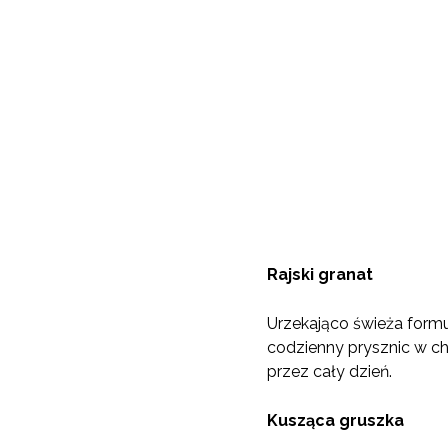
Rajski granat
Urzekająco świeża formu
codzienny prysznic w ch
przez cały dzień.
Kusząca gruszka