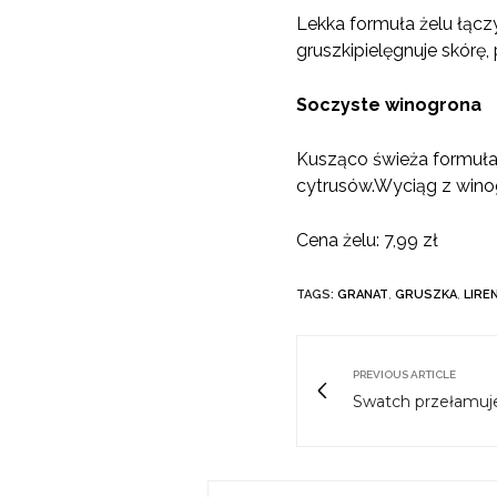
Lekka formuła żelu łącz
gruszki
pielęgnuje skórę, 
Soczyste winogrona
Kusząco świeża formuła
cytrusów.
W
yciąg z win
Cena żelu: 7,99 zł
TAGS:
GRANAT
,
GRUSZKA
,
LIRE
PREVIOUS ARTICLE
Swatch przełamuje