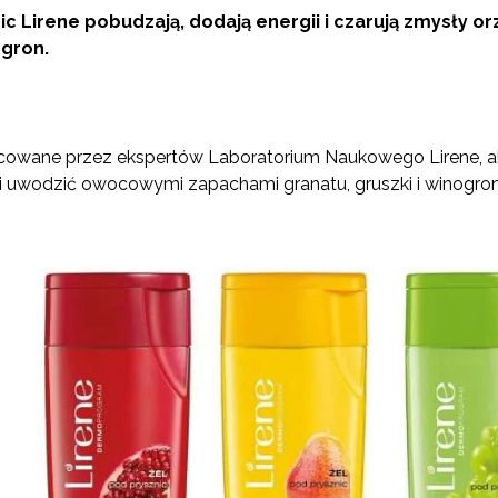
c Lirene pobudzają, dodają energii i czarują zmysły 
ogron.
cowane przez ekspertów Laboratorium Naukowego Lirene, ab
i uwodzić owocowymi zapachami granatu, gruszki i winogron.