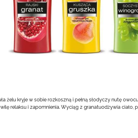
ła żelu kryje w sobie rozkoszną i pełną słodyczy nutę
owocu
wilę relaksu i zapomnienia. W
yciąg z granatu
odżywia ciało, p