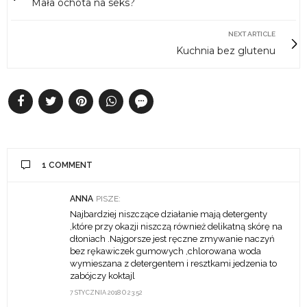
Mała ochota na seks?
NEXT ARTICLE
Kuchnia bez glutenu
1 COMMENT
ANNA
PISZE:
Najbardziej niszczące działanie mają detergenty
,które przy okazji niszczą również delikatną skórę na
dłoniach .Najgorsze jest ręczne zmywanie naczyń
bez rękawiczek gumowych ,chlorowana woda
wymieszana z detergentem i resztkami jedzenia to
zabójczy koktajl
7 STYCZNIA 2018 O 23:52