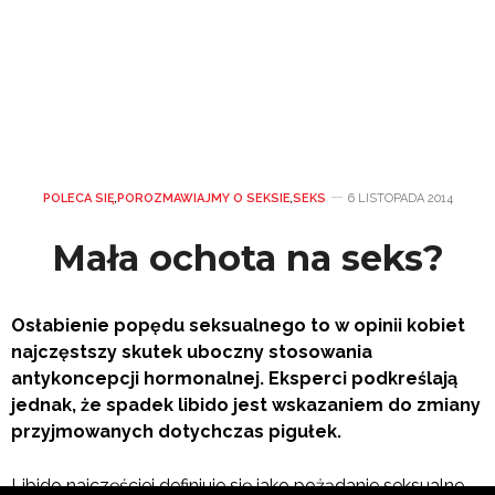
POLECA SIĘ
,
POROZMAWIAJMY O SEKSIE
,
SEKS
6 LISTOPADA 2014
Mała ochota na seks?
Osłabienie popędu seksualnego to w opinii kobiet
najczęstszy skutek uboczny stosowania
antykoncepcji hormonalnej. Eksperci podkreślają
jednak, że spadek libido jest wskazaniem do zmiany
przyjmowanych dotychczas pigułek.
Libido najczęściej definiuje się jako pożądanie seksualne