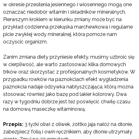
w okresie przesilenia jesiennego i wiosennego mogą one
oznaczać niedobór witamin i składników mineralnych.
Pierwszym krokiem w kierunku zmiany może być na
przykład codzienna przekąska marchewkowa i regularne
picie zwykłej wody mineralnej, która pomoże nam
oczyścić organizm.
Zanim zmiana diety przyniesie efekty, musimy uzbroić się
w cierpliwość, ale warto zastosować kilka domowych
trików oraz skorzystać z profesjonalnych kosmetyków.
W
przypadku rowków na paznokciach efekt wygładzenia
paznokcia nadaje odżywka nabłyszczająca, którą można
stosować również jako bazę pod lakier kolorowy. Dwa
razy w tygodniu dobrze jest też poświęcić chwilę czasu
na domową maseczkę witaminową.
Przepis:
3 łyżki oliwi z oliwek, żółtko jaja nałóż na dłonie,
zabezpiecz folią i owiń ręcznikiem, aby dłonie utrzymały