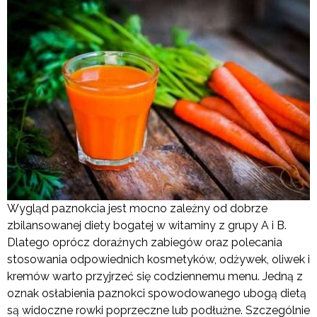
Wygląd paznokcia jest mocno zależny od dobrze
zbilansowanej diety bogatej w witaminy z grupy A i B.
Dlatego oprócz doraźnych zabiegów oraz polecania
stosowania odpowiednich kosmetyków, odżywek, oliwek i
kremów warto przyjrzeć się codziennemu menu. Jedną z
oznak osłabienia paznokci spowodowanego ubogą dietą
są widoczne rowki poprzeczne lub podłużne. Szczególnie