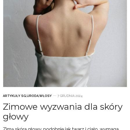
ARTYKUŁY SG
,
URODA
,
WŁOSY
7 GRUDNIA 2024
Zimowe wyzwania dla skóry
głowy
Zimą skóra głowy, podobnie jak twarz i ciało, wymaga