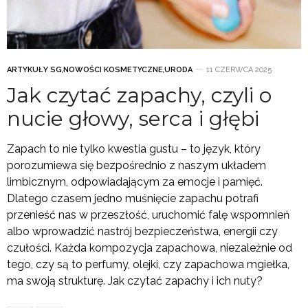
ARTYKUŁY SG
,
NOWOŚCI KOSMETYCZNE
,
URODA
11 CZERWCA 2025
Jak czytać zapachy, czyli o
nucie głowy, serca i głębi
Zapach to nie tylko kwestia gustu – to język, który
porozumiewa się bezpośrednio z naszym układem
limbicznym, odpowiadającym za emocje i pamięć.
Dlatego czasem jedno muśnięcie zapachu potrafi
przenieść nas w przeszłość, uruchomić falę wspomnień
albo wprowadzić nastrój bezpieczeństwa, energii czy
czułości. Każda kompozycja zapachowa, niezależnie od
tego, czy są to perfumy, olejki, czy zapachowa mgiełka,
ma swoją strukturę. Jak czytać zapachy i ich nuty?