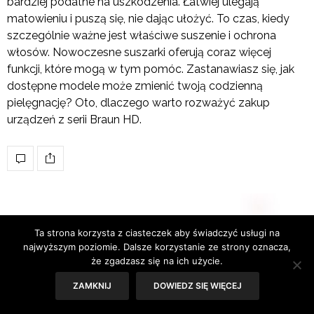
bardziej podatne na uszkodzenia. Łatwiej ulegają
matowieniu i puszą się, nie dając ułożyć. To czas, kiedy
szczególnie ważne jest właściwe suszenie i ochrona
włosów. Nowoczesne suszarki oferują coraz więcej
funkcji, które mogą w tym pomóc. Zastanawiasz się, jak
dostępne modele może zmienić twoją codzienną
pielęgnację? Oto, dlaczego warto rozważyć zakup
urządzeń z serii Braun HD.
Ta strona korzysta z ciasteczek aby świadczyć usługi na
najwyższym poziomie. Dalsze korzystanie ze strony oznacza,
że zgadzasz się na ich użycie.
ZAMKNIJ
DOWIEDZ SIĘ WIĘCEJ