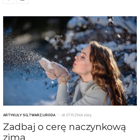
ARTYKUŁY SG
,
TWARZ
,
URODA
18 STYCZNIA 2025
Zadbaj o cerę naczynkową
zimą