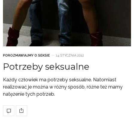
POROZMAWIAJMY O SEKSIE
14 STYCZNIA 2012
Potrzeby seksualne
Każdy człowiek ma potrzeby seksualne. Natomiast
realizować je można w różny sposób, różne też mamy
natężenie tych potrzeb.