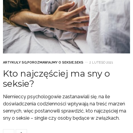
ARTYKUŁY SG
,
POROZMAWIAJMY O SEKSIE
,
SEKS
2 LUTEGO 2021
Kto najczęściej ma sny o
seksie?
Niemieccy psychologowie zastanawiali się, na ile
doświadczenia codzienności wpływają na treść marzeń
sennych, więc postanowili sprawdzić, kto najczęściej ma
sny o seksie – single czy osoby będące w związkach.