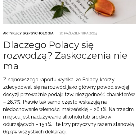
ARTYKUŁY SG
,
PSYCHOLOGIA
16 PAŹDZIERNIKA 2024
Dlaczego Polacy się
rozwodzą? Zaskoczenia nie
ma
Z najnowszego raportu wynika, że Polacy, którzy
zdecydowali się na rozwód, jako główny powód swojej
decyzji przeważnie podają tzw. niezgodność charakterów
– 28,7%. Prawie tak samo często wskazują na
niedochowanie wierności małżeńskiej – 26,1%. Na trzecim
miejscu jest nadużywanie alkoholu lub środków
odurzających – 15,1%. I te trzy przyczyny razem stanowią
69,9% wszystkich deklaracji.