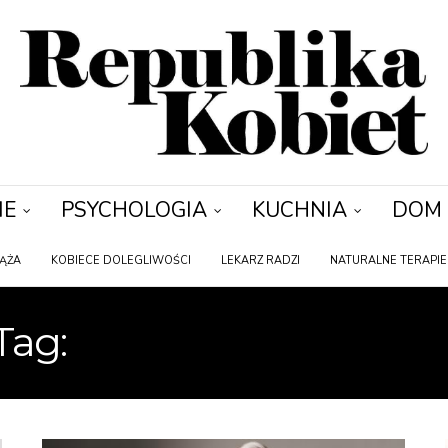
IE
PSYCHOLOGIA
KUCHNIA
DOM
IĄŻA
KOBIECE DOLEGLIWOŚCI
LEKARZ RADZI
NATURALNE TERAPIE
Tag:
RAK SZYJKI MACIC