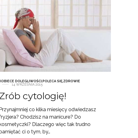
KOBIECE DOLEGLIWOŚCI
,
POLECA SIĘ
,
ZDROWIE
14 WRZEŚNIA 2015
Zrób cytologię!
Przynajmniej co kilka miesięcy odwiedzasz
fryzjera? Chodzisz na manicure? Do
kosmetyczki? Dlaczego więc tak trudno
pamiętać ci o tym, by…