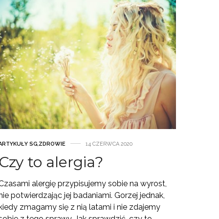
ARTYKUŁY SG
,
ZDROWIE
14 CZERWCA 2020
Czy to alergia?
Czasami alergię przypisujemy sobie na wyrost,
nie potwierdzając jej badaniami. Gorzej jednak,
kiedy zmagamy się z nią latami i nie zdajemy
sobie z tego sprawy. Jak sprawdzić, czy to