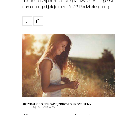
dla obu przypadłości. Alergia czy COVID-19? Co
nam dolega i jak je rozróżnić? Radzi alergolog.
ARTYKUŁY SG
,
ZDROWIE
,
ZDROWO PROMUJEMY
29 CZERWCA 2018