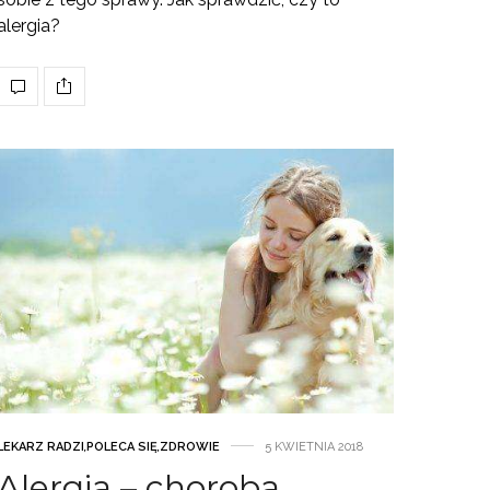
alergia?
LEKARZ RADZI
,
POLECA SIĘ
,
ZDROWIE
5 KWIETNIA 2018
Alergia – choroba