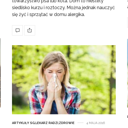
towarzystwo psa lub kota. Dom to niestety
siedlisko kurzu i roztoczy. Można jednak nauczyć
się żyć i sprzątać w domu alergika.
ARTYKUŁY SG
,
LEKARZ RADZI
,
ZDROWIE
4 MAJA 2016