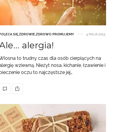
POLECA SIĘ
,
ZDROWIE
,
ZDROWO PROMUJEMY
4 MAJA 2015
Ale… alergia!
Wiosna to trudny czas dla osób cierpiących na
alergię wziewną. Nieżyt nosa, kichanie, łzawienie i
pieczenie oczu to najczęstsze jej…