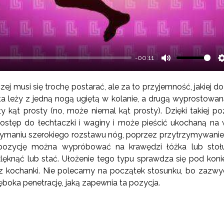
-00:11
Mute
zej musi się trochę postarać, ale za to przyjemność, jakiej do
ta leży z jedną nogą ugiętą w kolanie, a drugą wyprostowa
 kąt prosty (no, może niemal kąt prosty). Dzięki takiej po
stęp do łechtaczki i waginy i może pieścić ukochaną n
ymaniu szerokiego rozstawu nóg, poprzez przytrzymywanie
pozycję można wypróbować na krawędzi łóżka lub stołu
klęknąć lub stać. Ułożenie tego typu sprawdza się pod kon
z kochanki. Nie polecamy na początek stosunku, bo zazwycz
boka penetrację, jaką zapewnia ta pozycja.