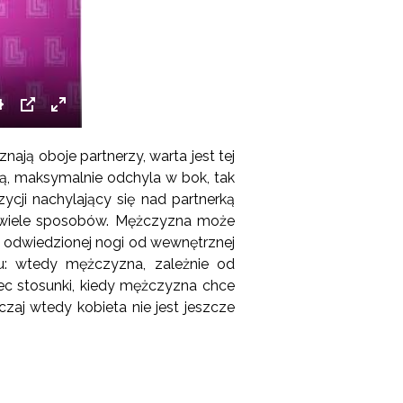
Settings
PIP
Enter
fullscreen
znają oboje partnerzy, warta jest tej
ną, maksymalnie odchyla w bok, tak
zycji nachylający się nad partnerką
a wiele sposobów. Mężczyzna może
 odwiedzionej nogi od wewnętrznej
: wtedy mężczyzna, zależnie od
iec stosunki, kiedy mężczyzna chce
aj wtedy kobieta nie jest jeszcze