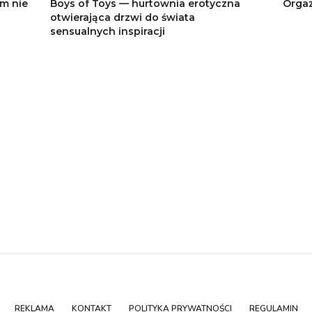
ym nie
Boys of Toys — hurtownia erotyczna
Orgaz
otwierająca drzwi do świata
sensualnych inspiracji
REKLAMA
KONTAKT
POLITYKA PRYWATNOŚCI
REGULAMIN