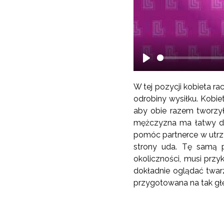
Play
W tej pozycji kobieta rac
odrobiny wysiłku. Kobie
aby obie razem tworzyły
mężczyzna ma łatwy do
pomóc partnerce w utrz
strony uda. Tę samą 
okoliczności, musi przy
dokładnie oglądać twar
przygotowana na tak głę