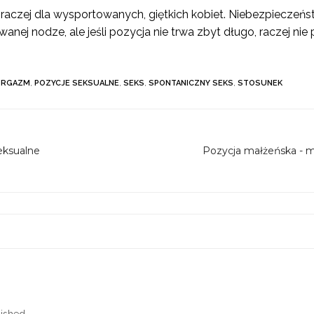
raczej dla wysportowanych, giętkich kobiet. Niebezpieczeńst
wanej nodze, ale jeśli pozycja nie trwa zbyt długo, raczej n
ORGAZM
,
POZYCJE SEKSUALNE
,
SEKS
,
SPONTANICZNY SEKS
,
STOSUNEK
eksualne
Pozycja małżeńska - m
ished.