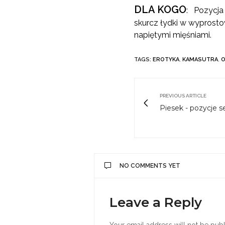
DLA KOGO
: Pozycja 
skurcz łydki w wyprosto
napiętymi mięśniami.
TAGS:
EROTYKA
,
KAMASUTRA
,
PREVIOUS ARTICLE
Piesek - pozycje s
NO COMMENTS YET
Leave a Reply
Your email address will not be publ