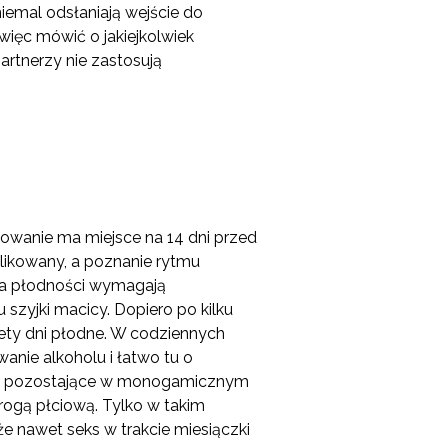
iemal odsłaniają wejście do
więc mówić o jakiejkolwiek
partnerzy nie zastosują
zkowanie ma miejsce na 14 dni przed
likowany, a poznanie rytmu
ia płodności wymagają
 szyjki macicy. Dopiero po kilku
ety dni płodne. W codziennych
anie alkoholu i łatwo tu o
oby pozostające w monogamicznym
drogą płciową. Tylko w takim
 nawet seks w trakcie miesiączki