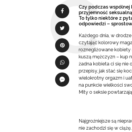
Czy podczas wspólnej k
przyjemność seksualną
To tylko niektóre z py
odpowiedzi – sprostow
Każdego dnia, w drodze d
czytając kolorowy mag
roznegliżowane kobiety
kuszą mężczyzn – kup 
żadna kobieta ci się ni
przepisy, jak stać się k
wielokrotny orgazm i ua
na punkcie wielkości sw
Mity o seksie powtarzaj
Najgroźniejsze są niepr
nie zachodzi się w ciążę