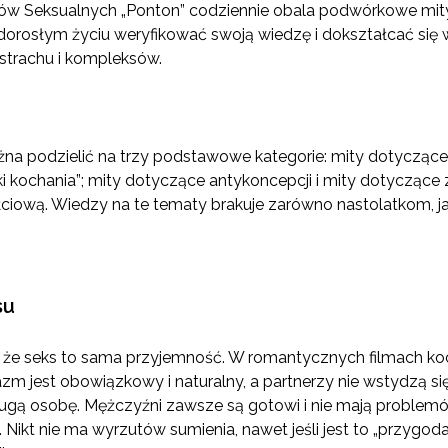
orów Seksualnych „Ponton” codziennie obala podwórkowe mi
dorosłym życiu weryfikować swoją wiedzę i dokształcać się
 strachu i kompleksów.
żna podzielić na trzy podstawowe kategorie: mity dotycząc
uki kochania”; mity dotyczące antykoncepcji i mity dotyczące
iową. Wiedzy na te tematy brakuje zarówno nastolatkom, jak
su
e seks to sama przyjemność. W romantycznych filmach kocha
m jest obowiązkowy i naturalny, a partnerzy nie wstydzą się 
drugą osobę. Mężczyźni zawsze są gotowi i nie mają probl
. Nikt nie ma wyrzutów sumienia, nawet jeśli jest to „przygod