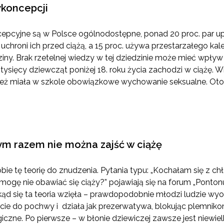
ykoncepcji
epcyjne są w Polsce ogólnodostępne, ponad 20 proc. par up
uchroni ich przed ciążą, a 15 proc. używa przestarzałego ka
ny. Brak rzetelnej wiedzy w tej dziedzinie może mieć wpływ 
tysięcy dziewcząt poniżej 18. roku życia zachodzi w ciążę.
eż miała w szkole obowiązkowe wychowanie seksualne. Oto 
zym razem nie można zajść w ciążę
bie tę teorię do znudzenia. Pytania typu: „Kochałam się z c
 mogę nie obawiać się ciąży?” pojawiają się na forum „Ponto
kąd się ta teoria wzięła – prawdopodobnie młodzi ludzie wyo
cie do pochwy i działa jak prezerwatywa, blokując plemnik
giczne. Po pierwsze – w błonie dziewiczej zawsze jest niewie