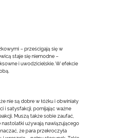
óżkowymi – prześcigają się w
ewicą staje się niemodne –
sowne i uwodzicielskie. W efekcie
sobą.
że nie są dobre w łóżku i obwiniały
i i satysfakcji, pomijając ważne
eakcji. Muszą także sobie zaufać,
e nastolatki używają nawiązującego
znaczać, że para przekroczyła