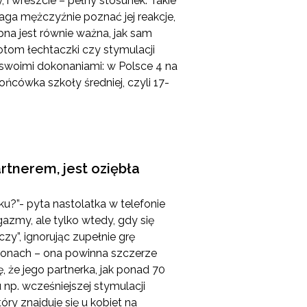
 i wreszcie – pełny stosunek. Takie
ga mężczyźnie poznać jej reakcje,
pna jest równie ważna, jak sam
zotom łechtaczki czy stymulacji
ę swoimi dokonaniami: w Polsce 4 na
ńcówka szkoły średniej, czyli 17-
artnerem, jest oziębła
u?”- pyta nastolatka w telefonie
azmy, ale tylko wtedy, gdy się
zy”, ignorując zupełnie grę
tronach – ona powinna szczerze
 że jego partnerka, jak ponad 70
 np. wcześniejszej stymulacji
óry znajduje się u kobiet na