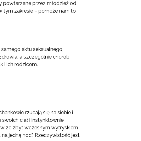
ty powtarzane przez młodzież od
 w tym zakresie – pomoże nam to
e samego aktu seksualnego,
 zdrowia, a szczególnie chorób
 i ich rodzicom.
nkowie rzucają się na siebie i
swoich ciał i instynktownie
emów ze zbyt wczesnym wytryskiem
a na jedną noc”. Rzeczywistość jest