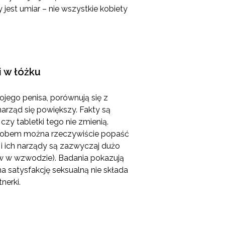
jest umiar – nie wszystkie kobiety
i w łóżku
wojego penisa, porównują się z
 narząd się powiększy. Fakty są
czy tabletki tego nie zmienią.
osobem można rzeczywiście popaść
 i ich narządy są zazwyczaj dużo
ów w wzwodzie). Badania pokazują
a satysfakcję seksualną nie składa
nerki.