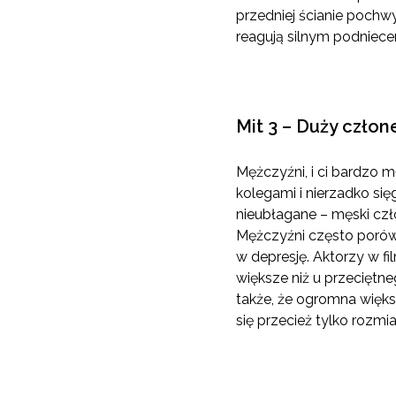
przedniej ścianie pochw
reagują silnym podniecen
Mit 3 – Duży człon
Mężczyźni, i ci bardzo m
kolegami i nierzadko się
nieubłagane – męski czło
Mężczyźni często porów
w depresję. Aktorzy w f
większe niż u przeciętn
także, że ogromna więks
się przecież tylko rozmia