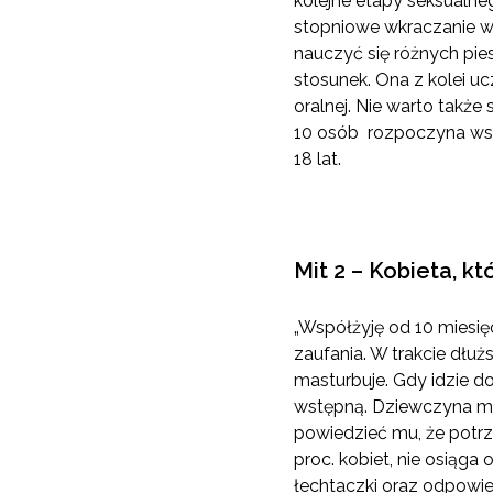
kolejne etapy seksualneg
stopniowe wkraczanie w 
nauczyć się różnych pies
stosunek. Ona z kolei uc
oralnej. Nie warto takż
10 osób rozpoczyna współ
18 lat.
Mit 2 – Kobieta, k
„Współżyję od 10 miesię
zaufania. W trakcie dłu
masturbuje. Gdy idzie do
wstępną. Dziewczyna myś
powiedzieć mu, że potrz
proc. kobiet, nie osiąga
łechtaczki oraz odpowied