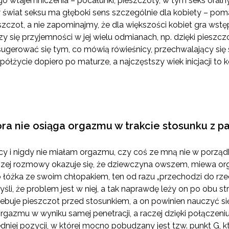
o wtajemniczenia – pocałunki, pieszczoty, w tym seks oralny,
świat seksu ma głęboki sens szczególnie dla kobiety – poma
zczot, a nie zapominajmy, że dla większości kobiet gra wstę
zy się przyjemności w jej wielu odmianach, np. dzięki pieszc
e sugerować się tym, co mówią rówieśnicy, przechwalający si
życie dopiero po maturze, a najczęstszy wiek inicjacji to ko
tóra nie osiąga orgazmu w trakcie stosunku z p
cy i nigdy nie miałam orgazmu, czy coś ze mną nie w porządk
ższej rozmowy okazuje się, że dziewczyna owszem, miewa org
 łóżka ze swoim chłopakiem, ten od razu „przechodzi do rzec
li, że problem jest w niej, a tak naprawdę leży on po obu s
ebuje pieszczot przed stosunkiem, a on powinien nauczyć się,
 orgazmu w wyniku samej penetracji, a raczej dzięki połączeniu
niej pozycji, w której mocno pobudzany jest tzw. punkt G, kt