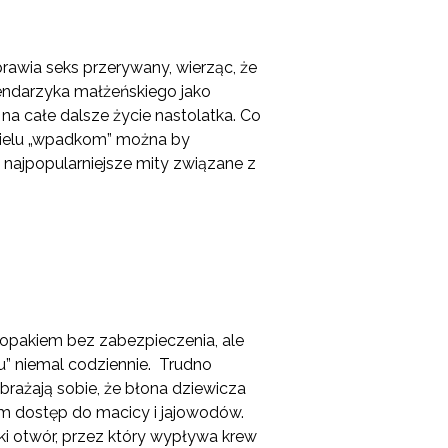
rawia seks przerywany, wierząc, że
lendarzyka małżeńskiego jako
na całe dalsze życie nastolatka. Co
 Wielu „wpadkom” można by
najpopularniejsze mity związane z
hłopakiem bez zabezpieczenia, ale
nu” niemal codziennie. Trudno
brażają sobie, że błona dziewicza
om dostęp do macicy i jajowodów.
lki otwór, przez który wypływa krew