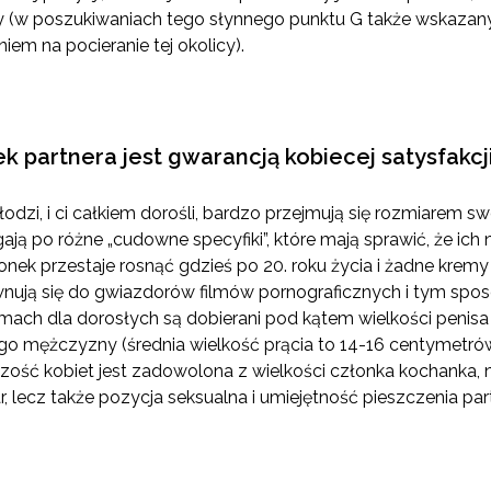
y (w poszukiwaniach tego słynnego punktu G także wskazany 
iem na pocieranie tej okolicy).
ek partnera jest gwarancją kobiecej satysfakcj
łodzi, i ci całkiem dorośli, bardzo przejmują się rozmiarem s
gają po różne „cudowne specyfiki”, które mają sprawić, że ich
nek przestaje rosnąć gdzieś po 20. roku życia i żadne kremy 
nują się do gwiazdorów filmów pornograficznych i tym sp
ilmach dla dorosłych są dobierani pod kątem wielkości penisa
ego mężczyzny (średnia wielkość prącia to 14-16 centymetr
zość kobiet jest zadowolona z wielkości członka kochanka, n
r, lecz także pozycja seksualna i umiejętność pieszczenia part