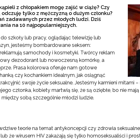
ąpieli z chłopakiem mogę zajść w ciążę? Czy
 odczuję tylko z mężczyzną o dużym członku?
tań zadawanych przez młodych ludzi. Dziś
ania na 10 najpopularniejszych.
o szkoły lub pracy, oglądając telewizję lub
azyn, jesteśmy bombardowane seksem:
 reklamują samochody i kosmetyki. Twórcy reklam
nowy dezodorant lub nowoczesną komórkę, a
e oprze. Prasa kolorowa oferuje nam gotowe
ochanką czy kochankiem idealnym, jak osiągnąć
trakcyjnić swoje życie seksualne. Jesteśmy karmieni mitami
ojego członka, kobiety martwią się, że są oziębłe, bo nie ma
ą między sobą szczególnie młodzi ludzie.
awdziwe teorie na temat antykoncepcji czy zdrowia seksualn
, lub że wirusem HIV zakażają się tylko homoseksualiści i pro