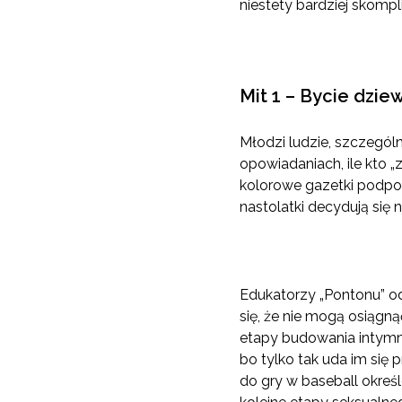
niestety bardziej skomp
Mit 1 – Bycie dzi
Młodzi ludzie, szczególn
opowiadaniach, ile kto „
kolorowe gazetki podpow
nastolatki decydują się 
Edukatorzy „Pontonu” odp
się, że nie mogą osiągną
etapy budowania intymnej
bo tylko tak uda im się
do gry w baseball określ