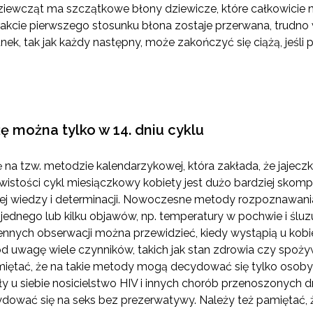
ziewcząt ma szczątkowe błony dziewicze, które całkowicie n
rakcie pierwszego stosunku błona zostaje przerwana, trudno 
nek, tak jak każdy następny, może zakończyć się ciążą, jeśli 
żę można tylko w 14. dniu cyklu
ę na tzw. metodzie kalendarzykowej, która zakłada, że jajec
istości cykl miesiączkowy kobiety jest dużo bardziej skomp
j wiedzy i determinacji. Nowoczesne metody rozpoznawan
ednego lub kilku objawów, np. temperatury w pochwie i śluzu
ennych obserwacji można przewidzieć, kiedy wystąpią u kobi
d uwagę wiele czynników, takich jak stan zdrowia czy spożyw
miętać, że na takie metody mogą decydować się tylko os
ły u siebie nosicielstwo HIV i innych chorób przenoszonych 
wać się na seks bez prezerwatywy. Należy też pamiętać, że