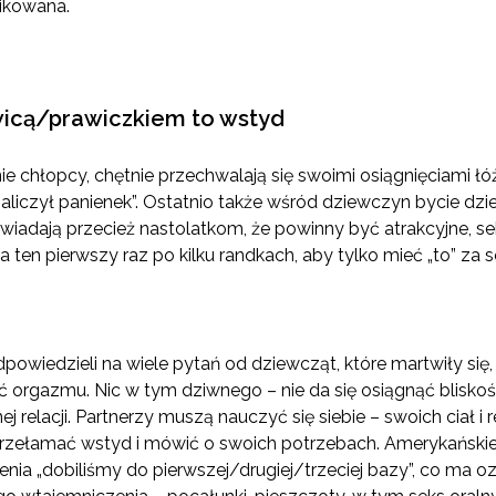
likowana.
ewicą/prawiczkiem to wstyd
ie chłopcy, chętnie przechwalają się swoimi osiągnięciami ł
zaliczył panienek”. Ostatnio także wśród dziewczyn bycie dzi
iadają przecież nastolatkom, że powinny być atrakcyjne, sek
na ten pierwszy raz po kilku randkach, aby tylko mieć „to” za 
owiedzieli na wiele pytań od dziewcząt, które martwiły się, 
ć orgazmu. Nic w tym dziwnego – nie da się osiągnąć bliskośc
 relacji. Partnerzy muszą nauczyć się siebie – swoich ciał i r
 przełamać wstyd i mówić o swoich potrzebach. Amerykański
enia „dobiliśmy do pierwszej/drugiej/trzeciej bazy”, co ma o