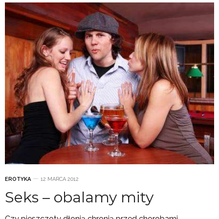
EROTYKA
12 MARCA 2012
Seks – obalamy mity
Czy pieszczoty dłonią chronią przed chorobami