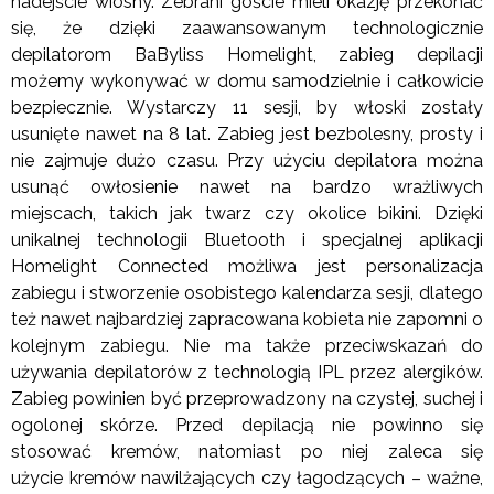
nadejście wiosny. Zebrani goście mieli okazję przekonać
się, że dzięki zaawansowanym technologicznie
depilatorom BaByliss Homelight, zabieg depilacji
możemy wykonywać w domu samodzielnie i całkowicie
bezpiecznie. Wystarczy 11 sesji, by włoski zostały
usunięte nawet na 8 lat. Zabieg jest bezbolesny, prosty i
nie zajmuje dużo czasu. Przy użyciu depilatora można
usunąć owłosienie nawet na bardzo wrażliwych
miejscach, takich jak twarz czy okolice bikini. Dzięki
unikalnej technologii Bluetooth i specjalnej aplikacji
Homelight Connected możliwa jest personalizacja
zabiegu i stworzenie osobistego kalendarza sesji, dlatego
też nawet najbardziej zapracowana kobieta nie zapomni o
kolejnym zabiegu. Nie ma także przeciwskazań do
używania depilatorów z technologią IPL przez alergików.
Zabieg powinien być przeprowadzony na czystej, suchej i
ogolonej skórze. Przed depilacją nie powinno się
stosować kremów, natomiast po niej zaleca się
użycie kremów nawilżających czy łagodzących – ważne,