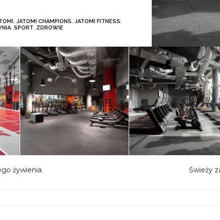
TOMI
,
JATOMI CHAMPIONS
,
JATOMI FITNESS
,
WNIA
,
SPORT
,
ZDROWIE
ego żywienia
Świeży z