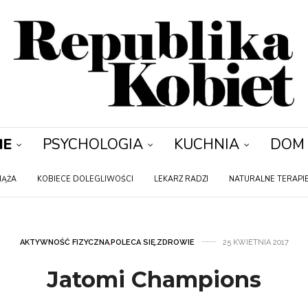
IE
PSYCHOLOGIA
KUCHNIA
DOM
IĄŻA
KOBIECE DOLEGLIWOŚCI
LEKARZ RADZI
NATURALNE TERAPI
AKTYWNOŚĆ FIZYCZNA
,
POLECA SIĘ
,
ZDROWIE
25 KWIETNIA 2017
Jatomi Champions