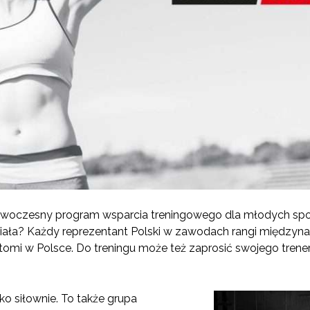
owoczesny program wsparcia treningowego dla młodych sp
działa? Każdy reprezentant Polski w zawodach rangi między
atomi w Polsce. Do treningu może też zaprosić swojego tren
lko siłownie. To także grupa