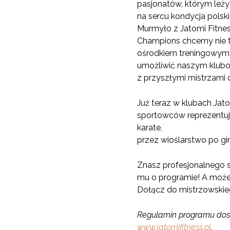
pasjonatów, którym leży
na sercu kondycja polsk
Murmyło z Jatomi Fitnes
Champions chcemy nie 
ośrodkiem treningowym 
umożliwić naszym klubo
z przyszłymi mistrzami ol
Już teraz w klubach Jato
sportowców reprezentuj
karate,
przez wioślarstwo po gi
Znasz profesjonalnego 
mu o programie! A może
Dołącz do mistrzowskieg
Regulamin programu dostę
www.jatomifitness.pl
.