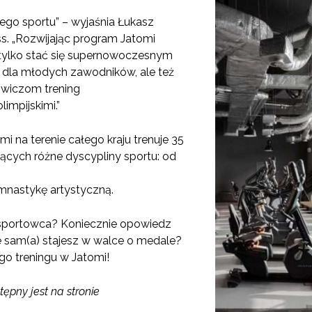
iego sportu” – wyjaśnia Łukasz
s. „Rozwijając program Jatomi
tylko stać się supernowoczesnym
dla młodych zawodników, ale też
wiczom trening
impijskimi.”
mi na terenie całego kraju trenuje 35
ących różne dyscypliny sportu: od
mnastykę artystyczną.
sportowca? Koniecznie opowiedz
 sam(a) stajesz w walce o medale?
o treningu w Jatomi!
pny jest na stronie