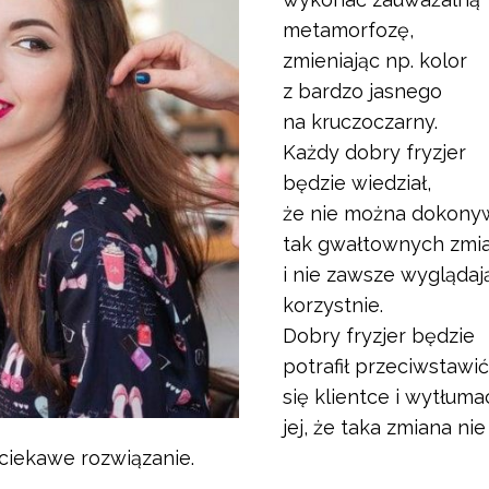
metamorfozę,
zmieniając np. kolor
z bardzo jasnego
na kruczoczarny.
Każdy dobry fryzjer
będzie wiedział,
że nie można dokony
tak gwałtownych zmi
i nie zawsze wyglądaj
korzystnie.
Dobry fryzjer będzie
potrafił przeciwstawić
się klientce i wytłum
jej, że taka zmiana ni
ciekawe rozwiązanie.