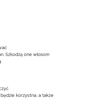
wać
an. Szkodzą one włosom
ą
aczyć
e będzie korzystna, a także