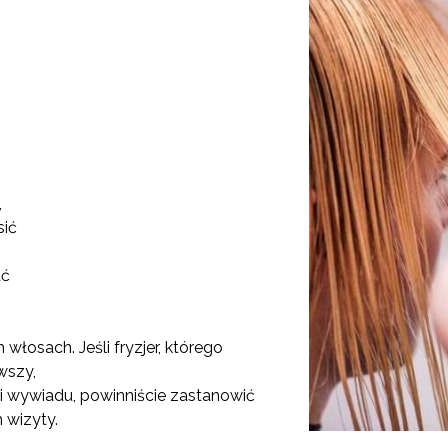
,
sić
ać
włosach. Jeśli fryzjer, którego
wszy,
i wywiadu, powinniście zastanowić
 wizyty.