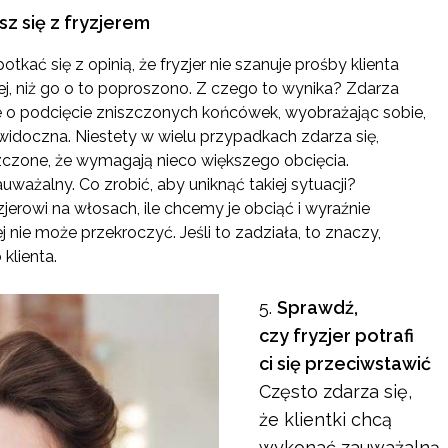
z się z fryzjerem
kać się z opinią, że fryzjer nie szanuje prośby klienta
ej, niż go o to poproszono. Z czego to wynika? Zdarza
ynie o podcięcie zniszczonych końcówek, wyobrażając sobie,
 widoczna. Niestety w wielu przypadkach zdarza się,
szczone, że wymagają nieco większego obcięcia.
auważalny. Co zrobić, aby uniknąć takiej sytuacji?
jerowi na włosach, ile chcemy je obciąć i wyraźnie
j nie może przekroczyć. Jeśli to zadziała, to znaczy,
 klienta.
Sprawdź,
czy fryzjer potrafi
ci się przeciwstawić
Często zdarza się,
że klientki chcą
wykonać zauważalną