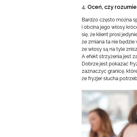
Oceń, czy rozumies
Bardzo często można spot
i obcina jego włosy króc
się, że klient prosi jed
że zmiana ta nie będzie
że włosy są na tyle zni
A efekt strzyżenia jest z
Dobrze jest pokazać fryz
zaznaczyć granicę, które
że fryzjer słucha potrzeb