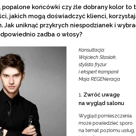
, popalone końcówki czy źle dobrany kolor to 
ści, jakich mogą doświadczyć klienci, korzysta
ch. Jak uniknąć przykrych niespodzianek i wybra
 odpowiednio zadba o włosy?
Konsultacja:
Wojciech Stasiak,
stylista fryzur
i ekspert kampanii
Moja REGENeracja
Zwróć uwagę
na wygląd salonu
Wygląd pomieszczenia
może powiedzieć sporo
na temat poziomu usług,