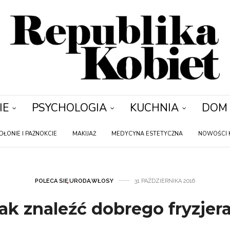
IE
PSYCHOLOGIA
KUCHNIA
DOM
DŁONIE I PAZNOKCIE
MAKIJAŻ
MEDYCYNA ESTETYCZNA
NOWOŚCI 
POLECA SIĘ
,
URODA
,
WŁOSY
31 PAŹDZIERNIKA 2016
ak znaleźć dobrego fryzjer