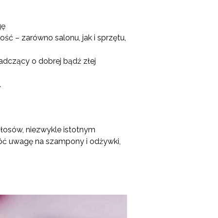
gę
tość – zarówno salonu, jak i sprzętu,
wiadczący o dobrej bądź złej
.
łosów, niezwykle istotnym
róć uwagę na szampony i odżywki,