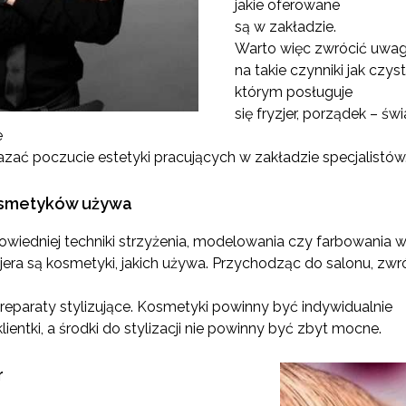
jakie oferowane
są w zakładzie.
Warto więc zwrócić uwa
na takie czynniki jak czys
którym posługuje
się fryzjer, porządek – ś
e
azać poczucie estetyki pracujących w zakładzie specjalistów
kosmetyków używa
iedniej techniki strzyżenia, modelowania czy farbowania w
era są kosmetyki, jakich używa. Przychodząc do salonu, zw
preparaty stylizujące. Kosmetyki powinny być indywidualnie
entki, a środki do stylizacji nie powinny być zbyt mocne.
r